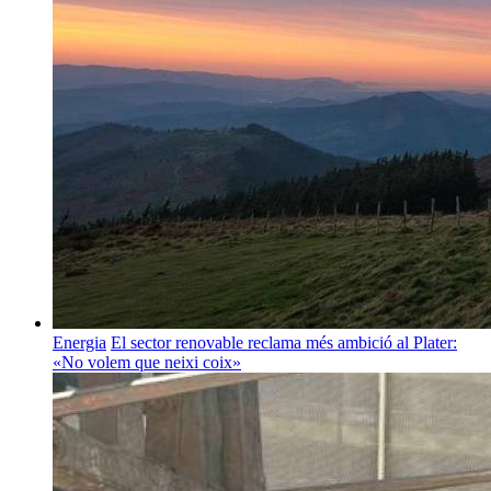
Energia
El sector renovable reclama més ambició al Plater:
«No volem que neixi coix»