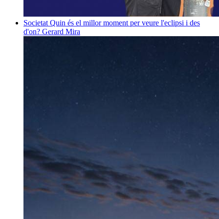
Societat
Quin és el millor moment per veure l'eclipsi i des
d'on?
Gerard Mira