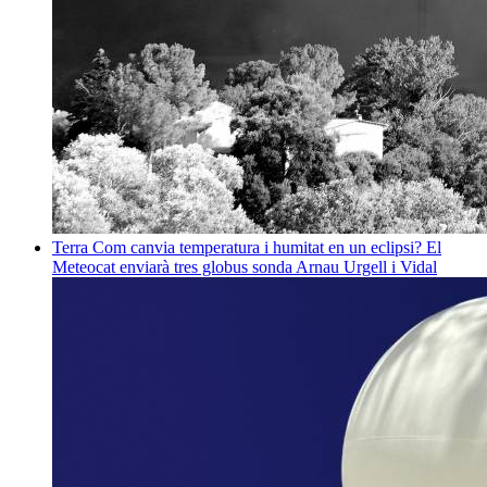
Terra
Com canvia temperatura i humitat en un eclipsi? El
Meteocat enviarà tres globus sonda
Arnau Urgell i Vidal