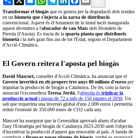
Transformar el biogàs
que es genera per la degradació dels residus
en un
biometà que s'injecta a la xarxa de distribució
convencional. Aquest és el fonament de la instal·lació inaugurada
aquest divendres a l'
abocador de can Mat
a dels Hostalets de
Pierola (l'Anoia). Es tracta de la
quarta planta que distribueix
biometà
i la més gran fins ara de tot l'Estat, segons el Departament
d'Acció Climàtica.
El Govern reitera l'aposta pel biogàs
David Mascort,
conseller d'Acció Climàtica, ha anunciat que el
Govern invertirà en els propers tres anys 80 milions d'euros
per
impulsar la producció de biogàs a Catalunya. De fet, com ja havia
anunciat l'exconsellera
Teresa Jordà
, l'
objectiu és
triplicar la
producció actual
i passar de 72 a més de 150 plantes el 2030
. Un
salt que requeriria una inversió global d'uns 2.000 euros i permetria
reduir l'emissió de 350.000 tones de CO2 cada any.
Mascort ha assegurat que la Generalitat aprovarà abans d'acabar
l'any l'Estratègia pel biogàs de Catalunya 2023-2030 amb l'objectiu
d'incentivar la producció d'aquest gas renovable al país. A banda de
contribuir a
finançar noves plantes de biogàs
, també es promourà