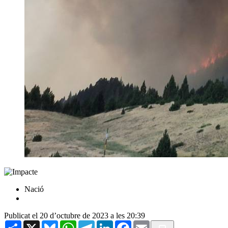
Nació
Publicat el 20 d’octubre de 2023 a les 20:39
Share
X
Bluesky
WhatsApp
Telegram
LinkedIn
Facebook
Email