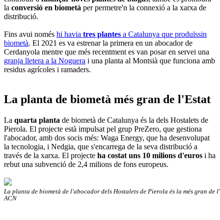
la
conversió en biometà
per permetre'n la connexió a la xarxa de
distribució.
Fins avui només
hi havia
tres plantes
a Catalunya que produïssin
biometà
. El 2021 es va estrenar la primera en un abocador de
Cerdanyola mentre que més recentment es van posar en servei una
granja lletera a la Noguera
i una planta al Montsià que funciona amb
residus agrícoles i ramaders.
La planta de biometà més gran de l'Estat
La
quarta planta
de biometà de Catalunya és la dels Hostalets de
Pierola. El projecte està impulsat pel grup PreZero, que gestiona
l'abocador, amb dos socis més: Waga Energy, que ha desenvolupat
la tecnologia, i Nedgia, que s'encarrega de la seva distribució a
través de la xarxa. El projecte
ha costat uns 10 milions d'euros
i ha
rebut una subvenció de 2,4 milions de fons europeus.
La planta de biometà de l'abocador dels Hostalets de Pierola és la més gran de l
ACN