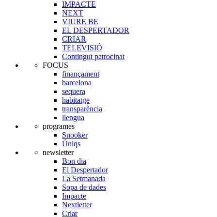
IMPACTE
NEXT
VIURE BE
EL DESPERTADOR
CRIAR
TELEVISIÓ
Contingut patrocinat
FOCUS
finançament
barcelona
sequera
habitatge
transparència
llengua
programes
Snooker
Úniqs
newsletter
Bon dia
El Despertador
La Setmanada
Sopa de dades
Impacte
Nextletter
Criar