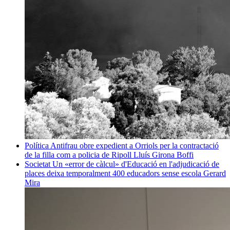
Política
Antifrau obre expedient a Orriols per la contractació
de la filla com a policia de Ripoll
Lluís Girona Boffi
Societat
Un «error de càlcul» d'Educació en l'adjudicació de
places deixa temporalment 400 educadors sense escola
Gerard
Mira