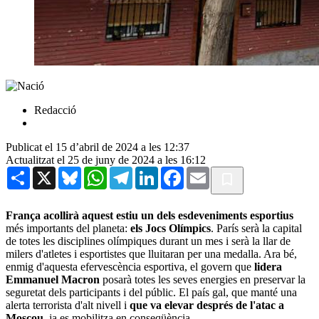
Redacció
Publicat el 15 d’abril de 2024 a les 12:37
Actualitzat el 25 de juny de 2024 a les 16:12
Share
X
Bluesky
WhatsApp
Telegram
LinkedIn
Facebook
Email
França acollirà aquest estiu un dels esdeveniments esportius
més importants del planeta:
els Jocs Olímpics
. París serà la capital
de totes les disciplines olímpiques durant un mes i serà la llar de
milers d'atletes i esportistes que lluitaran per una medalla. Ara bé,
enmig d'aquesta efervescència esportiva, el govern que
lidera
Emmanuel Macron
posarà totes les seves energies en preservar la
seguretat dels participants i del públic. El país gal, que manté una
alerta terrorista d'alt nivell i
que va elevar després de l'atac a
Moscou
, ja es mobilitza en conseqüència.