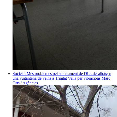
Societat
Més problemes pel soterrament de l'R2: desallotgen
una vuitantena de veïns a Trinitat Vella per vibracions
Marc
Orts / Agències