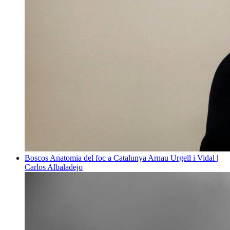
Boscos
Anatomia del foc a Catalunya
Arnau Urgell i Vidal |
Carlos Albaladejo