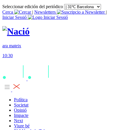
Seleccionar edición del periódico
Cerca
|
Newsletters
|
Iniciar Sessió
ara mateix
10:30
Política
Societat
Opinió
Impacte
Next
Viure bé