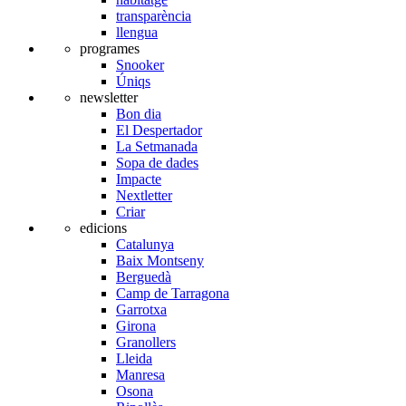
transparència
llengua
programes
Snooker
Úniqs
newsletter
Bon dia
El Despertador
La Setmanada
Sopa de dades
Impacte
Nextletter
Criar
edicions
Catalunya
Baix Montseny
Berguedà
Camp de Tarragona
Garrotxa
Girona
Granollers
Lleida
Manresa
Osona