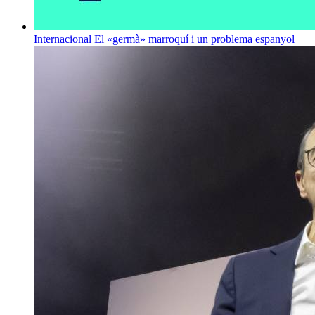
Internacional
El «germà» marroquí i un problema espanyol