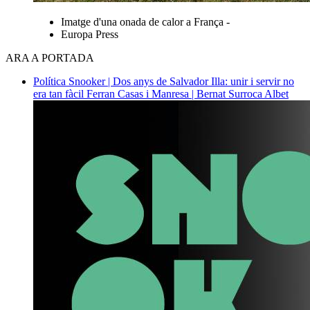
Imatge d'una onada de calor a França -
Europa Press
ARA A PORTADA
Política
Snooker | Dos anys de Salvador Illa: unir i servir no
era tan fàcil
Ferran Casas i Manresa | Bernat Surroca Albet