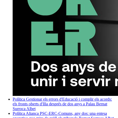
Política
Gestionar els errors d'Educació i complir els acords:
els fronts oberts d'Illa després de dos anys a Palau
Bernat
Surroca Albet
Política
Aliança PSC-ERC-Comuns, any dos: una entesa