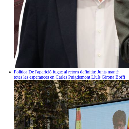
Política
De l'aparició fugaç al retorn definitiu: Junts manté
totes les esperances en Carles Puigdemont
Lluís Girona Boffi