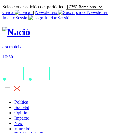
Seleccionar edición del periódico
Cerca
|
Newsletters
|
Iniciar Sessió
ara mateix
10:30
Política
Societat
Opinió
Impacte
Next
Viure bé