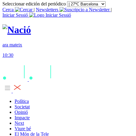
Seleccionar edición del periódico
Cerca
|
Newsletters
|
Iniciar Sessió
ara mateix
10:30
Política
Societat
Opinió
Impacte
Next
Viure bé
El Món de la Tele