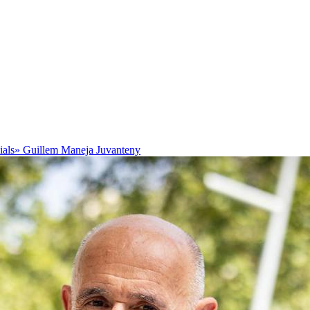
cials»
Guillem Maneja Juvanteny