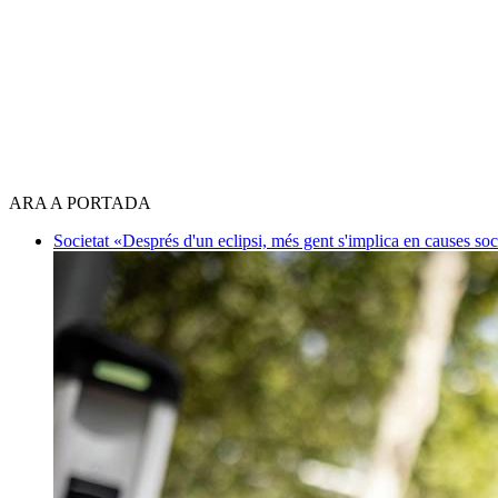
ARA A PORTADA
Societat
«Després d'un eclipsi, més gent s'implica en causes so