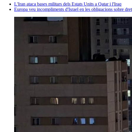
L'Iran ataca bases militars dels Estats Units a Qatar i l'Iraq
Europa veu incompliments d'Israel en les obligacions sobre dret