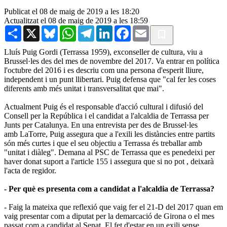
Publicat el 08 de maig de 2019 a les 18:20
Actualitzat el 08 de maig de 2019 a les 18:59
Share
X
Bluesky
WhatsApp
Telegram
LinkedIn
Facebook
Email
Lluís Puig Gordi (Terrassa 1959), exconseller de cultura, viu a
Brussel·les des del mes de novembre del 2017. Va entrar en política
l'octubre del 2016 i es descriu com una persona d'esperit lliure,
independent i un punt llibertari. Puig defensa que "cal fer les coses
diferents amb més unitat i transversalitat que mai".
Actualment Puig és el responsable d'acció cultural i difusió del
Consell per la República i el candidat a l'alcaldia de Terrassa per
Junts per Catalunya. En una entrevista per des de Brussel·les
amb LaTorre, Puig assegura que a l'exili les distàncies entre partits
són més curtes i que el seu objectiu a Terrassa és treballar amb
"unitat i diàleg". Demana al PSC de Terrassa que es penedeixi per
haver donat suport a l'article 155 i assegura que si no pot , deixarà
l'acta de regidor.
- Per què es presenta com a candidat a l'alcaldia de Terrassa?
- Faig la mateixa que reflexió que vaig fer el 21-D del 2017 quan em
vaig presentar com a diputat per la demarcació de Girona o el mes
passat com a candidat al Senat. El fet d'estar en un exili sense