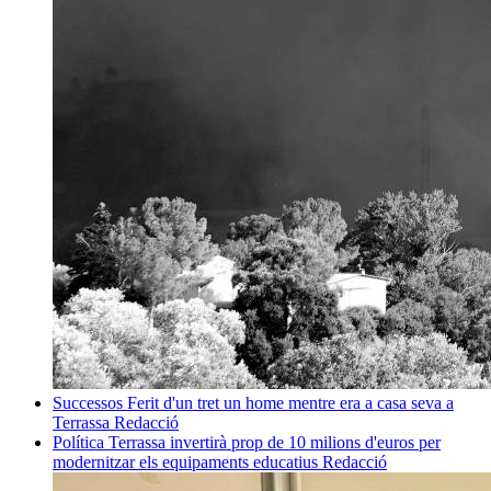
Successos
Ferit d'un tret un home mentre era a casa seva a
Terrassa
Redacció
Política
Terrassa invertirà prop de 10 milions d'euros per
modernitzar els equipaments educatius
Redacció