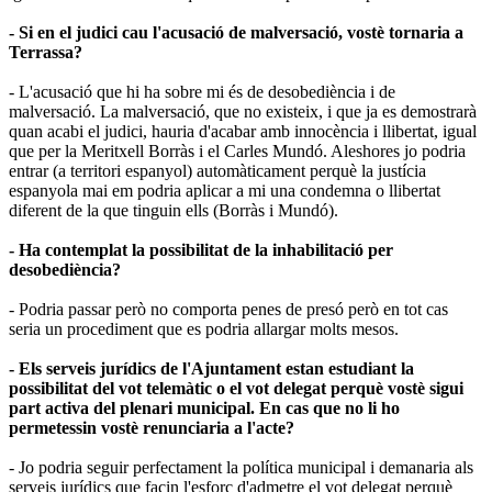
- Si en el judici cau l'acusació de malversació, vostè tornaria a
Terrassa?
- L'acusació que hi ha sobre mi és de desobediència i de
malversació. La malversació, que no existeix, i que ja es demostrarà
quan acabi el judici, hauria d'acabar amb innocència i llibertat, igual
que per la Meritxell Borràs i el Carles Mundó. Aleshores jo podria
entrar (a territori espanyol) automàticament perquè la justícia
espanyola mai em podria aplicar a mi una condemna o llibertat
diferent de la que tinguin ells (Borràs i Mundó).
- Ha contemplat la possibilitat de la inhabilitació per
desobediència?
- Podria passar però no comporta penes de presó però en tot cas
seria un procediment que es podria allargar molts mesos.
- Els serveis jurídics de l'Ajuntament estan estudiant la
possibilitat del vot telemàtic o el vot delegat perquè vostè sigui
part activa del plenari municipal. En cas que no li ho
permetessin vostè renunciaria a l'acte?
- Jo podria seguir perfectament la política municipal i demanaria als
serveis jurídics que facin l'esforç d'admetre el vot delegat perquè