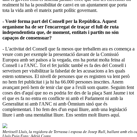
realment hi ha la possibilitat de canvi en un ajuntament que porta
tota la vida amb el mateix partit polític governant.
- Vostè forma part del Consell per la República. Aquest
organisme ha de ser l'encarregat de traçar el full de ruta
independentista que, de moment, entitats i partits no són
capaços de consensuar?
- L'activitat del Consell que fa mesos que treballem ara es comença a
veure com per exemple la presentació davant de la Comissió
Europea amb set països a la vegada, ens ha portat molta feina al
Consell i a l'ANC. Tot el fet jurídic també es fa des del Consell i
serveixen per visibilitzar la falsedat de les acusacions a les quals
estem sotmesos. El nivell de persones que es registren va lent però
no hem fet publicitat i ja hi ha 66.000 persones inscrites. Anem
avançant però hem de tenir clar que a l'exili som quatre. Seguim fent
coses des d'aquí que no es podria fer des de la plaça Sant Jaume i tot
el que es fa no entra en conflicte ni amb el Parlament ni amb la
Generalitat ni amb l'ANC ni amb Òmnium sinó que és
complementari. I ho fem des d'un espai lliure, amb una legislació
lliure i amb una mentalitat lliure. Ens sentim molt lliures aquí.
Meritxell Lluís, la regidora de Terrassa i esposa de Josep Rull, ballant amb els c
Lluís Puig Foto: Adrià Costa