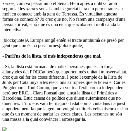
xarxes, com va passar amb el Senat. Hem après a utilitzar amb
seguretat les xarxes socials amb seguretat i ara em permetran estar
molt en contacte amb la gent de Terrassa. És virtualitat aquesta
forma de connexió? Jo crec que no. No farem una campanya d'una
persona irreal, sinó que és una eina que acaba sent molt càlida la
interactiva.
[blockquote]A Europa ningú entén el tracte antihumà de presó per
gent que només ha posat urnes[/blockquote]
- Parli'ns de la llista, té més independents que mai.
- Sí, la llista està formada de moltes persones que estan força
allunyades del PDECat però que aporten més unitat i transversalitat,
crec que cal fer les coses diferents. I poso l'exemple de la llista de
Junts per Catalunya a les eleccions Europees que la lidera el Carles
Puigdemont, Toni Comín, que va venir a l'exili com a independent
però per ERC, i Clara Ponsatí que tanca la llista de Primàries a
Barcelona. Estic cansat de polítics que diuen eufemismes que no
diuen res. L'u-o ens vam fer majors d'edat com a ciutadans i aquest
empoderament fa que la gent no vulgui sentir els vells discursos sinó
que és un moment de parlar les coses clares. Les persones no són
una massa a la qual convèncer i arrossegar-la.