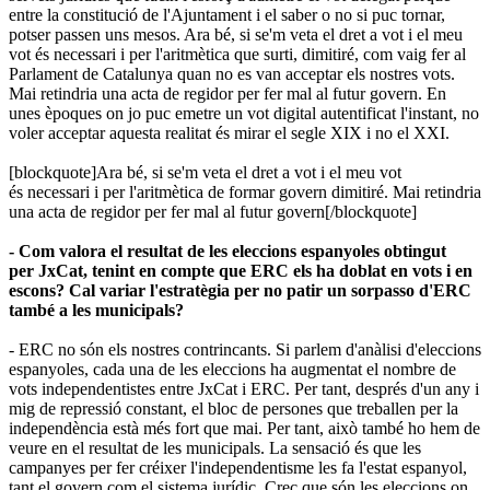
entre la constitució de l'Ajuntament i el saber o no si puc tornar,
potser passen uns mesos. Ara bé, si se'm veta el dret a vot i el meu
vot és necessari i per l'aritmètica que surti, dimitiré, com vaig fer al
Parlament de Catalunya quan no es van acceptar els nostres vots.
Mai retindria una acta de regidor per fer mal al futur govern. En
unes èpoques on jo puc emetre un vot digital autentificat l'instant, no
voler acceptar aquesta realitat és mirar el segle XIX i no el XXI.
[blockquote]Ara bé, si se'm veta el dret a vot i el meu vot
és necessari i per l'aritmètica de formar govern dimitiré. Mai retindria
una acta de regidor per fer mal al futur govern[/blockquote]
- Com valora el resultat de les eleccions espanyoles obtingut
per JxCat, tenint en compte que ERC els ha doblat en vots i en
escons? Cal variar l'estratègia per no patir un sorpasso d'ERC
també a les municipals?
- ERC no són els nostres contrincants. Si parlem d'anàlisi d'eleccions
espanyoles, cada una de les eleccions ha augmentat el nombre de
vots independentistes entre JxCat i ERC. Per tant, després d'un any i
mig de repressió constant, el bloc de persones que treballen per la
independència està més fort que mai. Per tant, això també ho hem de
veure en el resultat de les municipals. La sensació és que les
campanyes per fer créixer l'independentisme les fa l'estat espanyol,
tant el govern com el sistema jurídic. Crec que són les eleccions on