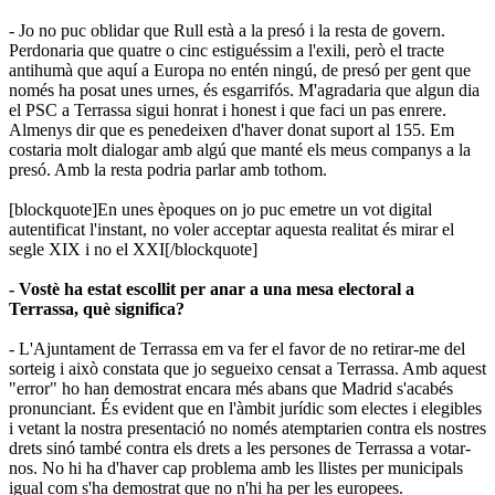
- Jo no puc oblidar que Rull està a la presó i la resta de govern.
Perdonaria que quatre o cinc estiguéssim a l'exili, però el tracte
antihumà que aquí a Europa no entén ningú, de presó per gent que
només ha posat unes urnes, és esgarrifós. M'agradaria que algun dia
el PSC a Terrassa sigui honrat i honest i que faci un pas enrere.
Almenys dir que es penedeixen d'haver donat suport al 155. Em
costaria molt dialogar amb algú que manté els meus companys a la
presó. Amb la resta podria parlar amb tothom.
[blockquote]En unes èpoques on jo puc emetre un vot digital
autentificat l'instant, no voler acceptar aquesta realitat és mirar el
segle XIX i no el XXI[/blockquote]
- Vostè ha estat escollit per anar a una mesa electoral a
Terrassa, què significa?
- L'Ajuntament de Terrassa em va fer el favor de no retirar-me del
sorteig i això constata que jo segueixo censat a Terrassa. Amb aquest
"error" ho han demostrat encara més abans que Madrid s'acabés
pronunciant. És evident que en l'àmbit jurídic som electes i elegibles
i vetant la nostra presentació no només atemptarien contra els nostres
drets sinó també contra els drets a les persones de Terrassa a votar-
nos. No hi ha d'haver cap problema amb les llistes per municipals
igual com s'ha demostrat que no n'hi ha per les europees.