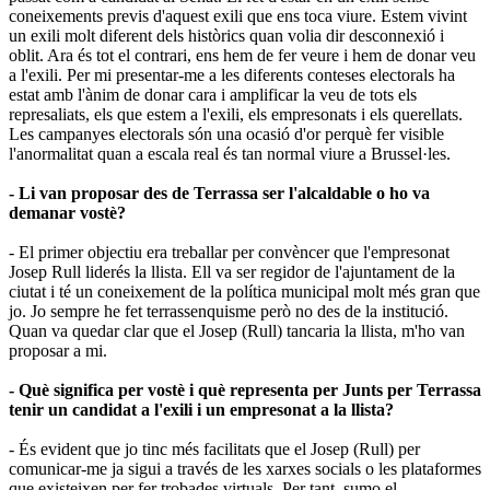
coneixements previs d'aquest exili que ens toca viure. Estem vivint
un exili molt diferent dels històrics quan volia dir desconnexió i
oblit. Ara és tot el contrari, ens hem de fer veure i hem de donar veu
a l'exili. Per mi presentar-me a les diferents conteses electorals ha
estat amb l'ànim de donar cara i amplificar la veu de tots els
represaliats, els que estem a l'exili, els empresonats i els querellats.
Les campanyes electorals són una ocasió d'or perquè fer visible
l'anormalitat quan a escala real és tan normal viure a Brussel·les.
- Li van proposar des de Terrassa ser l'alcaldable o ho va
demanar vostè?
- El primer objectiu era treballar per convèncer que l'empresonat
Josep Rull liderés la llista. Ell va ser regidor de l'ajuntament de la
ciutat i té un coneixement de la política municipal molt més gran que
jo. Jo sempre he fet terrassenquisme però no des de la institució.
Quan va quedar clar que el Josep (Rull) tancaria la llista, m'ho van
proposar a mi.
- Què significa per vostè i què representa per Junts per Terrassa
tenir un candidat a l'exili i un empresonat a la llista?
- És evident que jo tinc més facilitats que el Josep (Rull) per
comunicar-me ja sigui a través de les xarxes socials o les plataformes
que existeixen per fer trobades virtuals. Per tant, sumo el