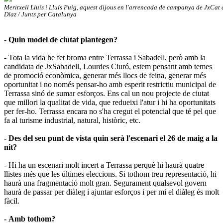
Meritxell Lluís i Lluís Puig, aquest dijous en l'arrencada de campanya de JxCat
Díaz / Junts per Catalunya
- Quin model de ciutat plantegen?
-
Tota la vida he fet broma entre Terrassa i Sabadell, però amb la
candidata de JxSabadell, Lourdes Ciuró, estem pensant amb temes
de promoció econòmica, generar més llocs de feina, generar més
oportunitat i no només pensar-ho amb esperit restrictiu municipal de
Terrassa sinó de sumar esforços. Ens cal un nou projecte de ciutat
que millori la qualitat de vida, que redueixi l'atur i hi ha oportunitats
per fer-ho. Terrassa encara no s'ha cregut el potencial que té pel que
fa al turisme industrial, natural, històric, etc.
- Des del seu punt de vista quin serà l'escenari el 26 de maig a la
nit?
- Hi ha un escenari molt incert a Terrassa perquè hi haurà quatre
llistes més que les últimes eleccions. Si tothom treu representació, hi
haurà una fragmentació molt gran. Segurament qualsevol govern
haurà de passar per diàleg i ajuntar esforços i per mi el diàleg és molt
fàcil.
- Amb tothom?