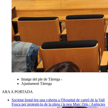
Imatge del ple de Tàrrega -
Ajuntament Tàrrega
ARA A PORTADA
Societat
Instal·len una coberta a l'Hospital de cartró de la Vall
Fosca per protegir-lo de la pluja i la neu
Marc Orts / Agències