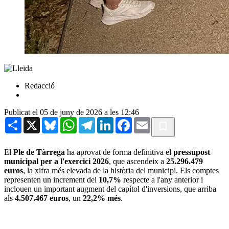
Redacció
Publicat el 05 de juny de 2026 a les 12:46
Share
X
Bluesky
WhatsApp
Telegram
LinkedIn
Facebook
Email
El
Ple de Tàrrega
ha aprovat de forma definitiva el
pressupost
municipal per a l'exercici 2026
, que ascendeix a
25.296.479
euros
, la xifra més elevada de la història del municipi. Els comptes
representen un increment del
10,7%
respecte a l'any anterior i
inclouen un important augment del capítol d'inversions, que arriba
als
4.507.467 euros
, un
22,2% més
.