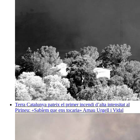
Terra
Catalunya pateix el primer incendi d’alta intensitat al
Pirineu: «Sabíem que ens tocaria»
Arnau Urgell i Vidal