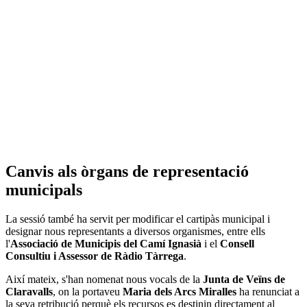
Canvis als òrgans de representació
municipals
La sessió també ha servit per modificar el cartipàs municipal i
designar nous representants a diversos organismes, entre ells
l'
Associació
de Municipis del Camí Ignasià
i el
Consell
Consultiu i Assessor de Ràdio Tàrrega
.
Així mateix, s'han nomenat nous vocals de la
Junta de Veïns de
Claravalls
, on la portaveu
Maria dels Arcs Miralles
ha renunciat a
la seva retribució perquè els recursos es destinin directament al