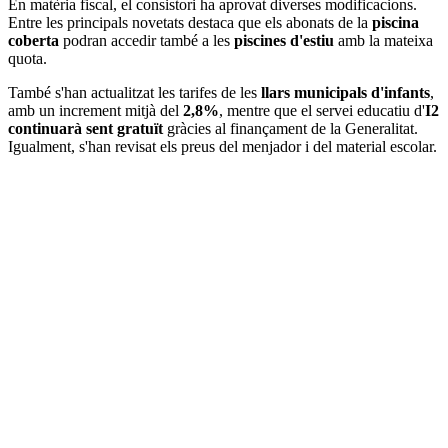
En matèria fiscal, el consistori ha aprovat diverses modificacions.
Entre les principals novetats destaca que els abonats de la
piscina
coberta
podran accedir també a les
piscines d'estiu
amb la mateixa
quota.
També s'han actualitzat les tarifes de les
llars municipals d'infants
,
amb un increment mitjà del
2,8%
, mentre que el servei educatiu d'
I2
continuarà sent gratuït
gràcies al finançament de la Generalitat.
Igualment, s'han revisat els preus del menjador i del material escolar.