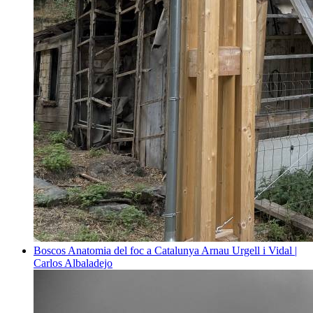
Boscos
Anatomia del foc a Catalunya
Arnau Urgell i Vidal |
Carlos Albaladejo