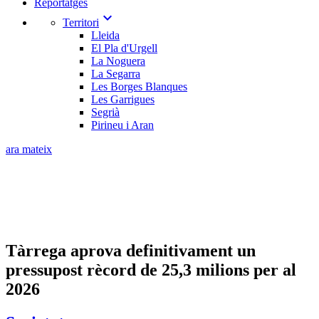
Reportatges
expand_more
Territori
Lleida
El Pla d'Urgell
La Noguera
La Segarra
Les Borges Blanques
Les Garrigues
Segrià
Pirineu i Aran
ara mateix
Tàrrega aprova definitivament un
pressupost rècord de 25,3 milions per al
2026