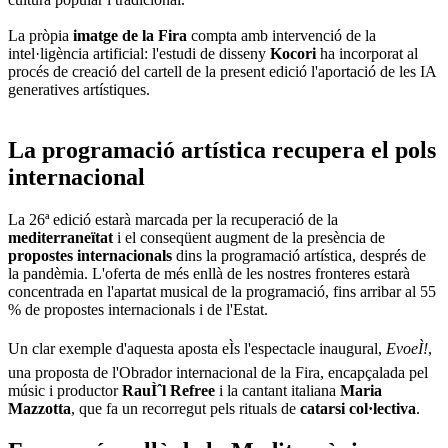
La pròpia
imatge de la Fira
compta amb intervenció de la
intel·ligència artificial: l'estudi de disseny
Kocori
ha incorporat al
procés de creació del cartell de la present edició l'aportació de les IA
generatives artístiques.
La programació artística recupera el pols
internacional
La 26ª edició estarà marcada per la recuperació de la
mediterraneïtat
i el conseqüent augment de la presència de
propostes internacionals
dins la programació artística, després de
la pandèmia. L'oferta de més enllà de les nostres fronteres estarà
concentrada en l'apartat musical de la programació, fins arribar al 55
% de propostes internacionals i de l'Estat.
Un clar exemple d'aquesta aposta eÌs l'espectacle inaugural,
EvoeÌ!
,
una proposta de l'Obrador internacional de la Fira, encapçalada pel
músic i productor
RauÌˆl Refree
i la cantant italiana
Maria
Mazzotta
, que fa un recorregut pels rituals de
catarsi col·lectiva
.