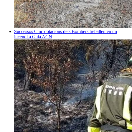
Successos
Cinc dotacions dels Bombers treballen en un
incendi a Gaià
ACN