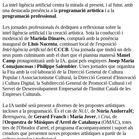
La intel·ligència artificial centra la mirada al present, i al futur, amb
una destacada presència a la
programació artística
i a la
programació professional
.
Les jornades professionals és dediquen a reflexionar sobre la
intel·ligència artificial i la creació artística. Sota la conducció i
moderació de
Mariola Dinarès
, comptarà amb la ponència
inaugural de
Lluís Nacenta
, comissari local de l'exposició
Intel·ligència artificial
del
CCCB
. Una jornada que tindrà un dels
seus punts culminants amb el duet que el pianista manresà
Manel
Camp
protagonitzarà amb la IA, guiat pels enginyers
Josep Maria
Comajuncosas
i
Philippe Salembier
. Unes jornades que organitza
la Fira amb la col·laboració de la Direcció General de Cultura
Popular i Associacionisme Cultural, la Direcció General d'Innovació
i Cultura Digital, la Subdirecció General de Promoció Cultural i el
Servei de Desenvolupament Empresarial de l'Institut Català de les
Empreses Culturals.
La IA també serà present a diverses de les propostes artístiques
incloses a la programació. És el cas de
Ni.U
, de
Núria AndorraÌ€
;
Berenguera
, de
Gerard Franch
i
Maria Jover
, i
Crui
, de
l'
Orquestra de Músiques d'Arrel de Catalunya
(OMAC), totes
tres de l'Obrador d'arrel, el programa d'acompanyament i suport als
creadors que presenten noves propostes artístiques a partir de la
cultura popular i tradicional.