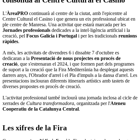
L'
ÀreaPRO
continuarà al centre de la ciutat, amb l'epicentre al
Centre Cultural el Casino i que genera un eix professional ubicat en
ple centre de Manresa. Una activitat que estarà marcada per les
Jornades professionals
dedicades a la intel·ligència artificial i la
creació, pel
Focus Galícia i Portugal
i per les tradicionals
reunions
ràpides
.
A més, les activitats de divendres 6 i dissabte 7 d'octubre es
dedicaran a la
Presentació de nous projectes en procés de
creació
, que s'estrenaran el 2024, i que formen part dels programes
de suport a la creació que la Fira Mediterrània ha desplegat aquests
darrers anys, l'Obrador d'arrel i el Pla d'impuls a la dansa d'arrel. Les
presentacions inclouran diferents itineraris artístics amb tastets de
diverses propostes en procés de creació.
L'activitat professional també inclourà una jornada inclosa al cicle de
xerrades de
Cultura transformadora
, organitzada per l'
Ateneu
Cooperatiu de la Catalunya Central
.
Les xifres de la Fira