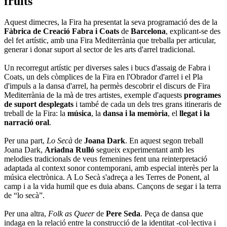
fruits
Aquest dimecres, la Fira ha presentat la seva programació des de la
Fàbrica de Creació Fabra i Coats
de
Barcelona
, explicant-se des
del fet artístic, amb una Fira Mediterrània que treballa per articular,
generar i donar suport al sector de les arts d'arrel tradicional.
Un recorregut artístic per diverses sales i bucs d'assaig de Fabra i
Coats, un dels còmplices de la Fira en l'Obrador d'arrel i el Pla
d'impuls a la dansa d'arrel, ha permès descobrir el discurs de Fira
Mediterrània de la mà de tres artistes, exemple d'aquests
programes
de suport desplegats
i també de cada un dels tres grans itineraris de
treball de la Fira: la
música
, la
dansa i la memòria
, el
llegat i la
narració oral
.
Per una part,
Lo Secà
de
Joana Dark
. En aquest segon treball
Joana Dark,
Ariadna Rulló
segueix experimentant amb les
melodies tradicionals de veus femenines fent una reinterpretació
adaptada al context sonor contemporani, amb especial interès per la
música electrònica. A Lo Secà s'adreça a les Terres de Ponent, al
camp i a la vida humil que es duia abans. Cançons de segar i la terra
de “lo secà”.
Per una altra,
Folk as Queer
de
Pere Seda
. Peça de dansa que
indaga en la relació entre la construcció de la identitat -col·lectiva i