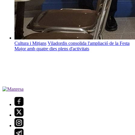
Cultura i Mitjans
Viladordis consolida l'ampliació de la Festa
Major amb quatre dies plens d'activitats