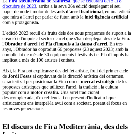
La
Fira Mediterrània
de
Manresa
, que se celebrarà del 5 al 8
d'octubre de 2023
, arriba a la seva 26a edició desplegant el seu
paper de node i motor de les
arts d'arrel tradicional
, en una edició
que mira a l'arrel per parlar de futur, amb la
intel·ligència artificial
com a protagonista.
L'edició 2023 recull els fruits dels dos nous programes de suport a la
creació i d'impuls al sector d'arrel que s'han desplegat des de la Fira:
l'
Obrador d'arrel
i el
Pla d'impuls a la dansa d'arrel
. En tres
anys, l'Obrador ha coproduït 66 propostes (23 aquest 2023) amb la
complicitat de més de 30 equipaments i festivals i el Pla d'impuls ha
implicat a més de 100 artistes i entitats.
Així, la Fira pot explicar-se des del fet artístic, fruit del primer cicle
de
Jordi Fosas
al capdavant de la direcció artística del certamen,
caracteritzat per posicionar la Fira com el
mercat estratègic
de les
propostes artístiques que utilitzen l'arrel, la tradició i la cultura
popular com a
motor creatiu
. Una arrel tradicional
desacomplexada, d'excel·lència i en present d'indicatiu i que
artísticament ens interpel·la avui com a societat, posant el focus en
les noves generacions.
El discurs de Fira Mediterrània, des dels