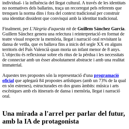
individual- i la influència del llegat cultural. A través de les identitats
no normatives dels ballarins, traça un recorregut pels referents que
trenquen la norma dins i fora del context tradicional per construir
una identitat dissident que convisqui amb la identitat tradicional.
Finalment, per
L'Alegria d'aquesta nit
de
Guillem Sánchez Garcia
.
Guillem Sánchez genera una relectura i reinterpretació en format de
teatre visual respecte la memòria, llegat i narració oral revisitant la
dansa de vetlla, que es ballava fins a inicis del segle XX en alguns
territoris del País Valencià quan moria un infant menor de 8 anys.
L'objectiu és reflexionar sobre els ritus de la pèrdua i les necessitats
de connectar amb un ésser absolutament abstracte i amb una realitat
immaterial.
Aquestes tres propostes són la representació d'una
programació
oficial
que aplegarà 84 propostes artístiques (amb un 73% de la qual
en són estrenes), estructurades en dos grans àmbits: música i arts
escèniques amb els itineraris de dansa i memòria, llegat i narració
oral.
Una mirada a l'arrel per parlar del futur,
amb la IA de protagonista