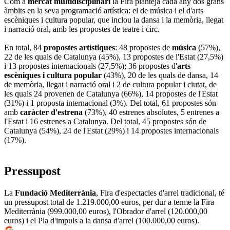
Com a
mercat multidisciplinari
la Fira planteja cada any dos grans
àmbits en la seva programació artística: el de música i el d'arts
escèniques i cultura popular, que inclou la dansa i la memòria, llegat
i narració oral, amb les propostes de teatre i circ.
En total, 84
propostes artístiques
: 48 propostes de
música
(57%),
22 de les quals de Catalunya (45%), 13 propostes de l'Estat (27,5%)
i 13 propostes internacionals (27,5%); 36 propostes d'
arts
escèniques i cultura popular
(43%), 20 de les quals de dansa, 14
de memòria, llegat i narració oral i 2 de cultura popular i ciutat, de
les quals 24 provenen de Catalunya (66%), 14 propostes de l'Estat
(31%) i 1 proposta internacional (3%). Del total, 61 propostes són
amb
caràcter d'estrena
(73%), 40 estrenes absolutes, 5 entrenes a
l'Estat i 16 estrenes a Catalunya. Del total, 45 propostes són de
Catalunya (54%), 24 de l'Estat (29%) i 14 propostes internacionals
(17%).
Pressupost
La
Fundació Mediterrània
, Fira d'espectacles d'arrel tradicional, té
un pressupost total de 1.219.000,00 euros, per dur a terme la Fira
Mediterrània (999.000,00 euros), l'Obrador d'arrel (120.000,00
euros) i el Pla d'impuls a la dansa d'arrel (100.000,00 euros).