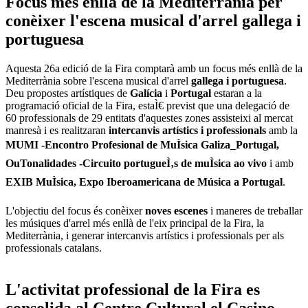
Focus més enllà de la Mediterrània per
conèixer l'escena musical d'arrel gallega i
portuguesa
Aquesta 26a edició de la Fira comptarà amb un focus més enllà de la
Mediterrània sobre l'escena musical d'arrel
gallega i portuguesa
.
Deu propostes artístiques de
Galícia
i
Portugal
estaran a la
programació oficial de la Fira, estaÌ€ previst que una delegació de
60 professionals de 29 entitats d'aquestes zones assisteixi al mercat
manresà i es realitzaran
intercanvis artístics i professionals
amb la
MUMI -Encontro Profesional de MuÌsica Galiza_Portugal,
OuTonalidades -Circuito portugueÌ‚s de muÌsica ao vivo
i amb
EXIB MuÌsica, Expo Iberoamericana de Música a Portugal
.
L'objectiu del focus és conèixer
noves escenes
i maneres de treballar
les músiques d'arrel més enllà de l'eix principal de la Fira, la
Mediterrània, i generar intercanvis artístics i professionals per als
professionals catalans.
L'activitat professional de la Fira es
consolida al Centre Cultural el Casino