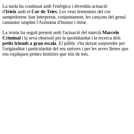
La tarda ha continuat amb l'enèrgica i divertida actuació
d'
Irieix
amb el
Cor de Teies
. Les veus femenines del cor
santpedorenc han interpretat, conjuntament, les cançons del genuí
cantautor omplint l'Anònima d'humor i ritme.
La ironia ha seguit present amb l'actuació del murcià
Marcelo
Criminal
i la seva obsessió per la quotidianitat i la recerca dels
petits triomfs a gran escala
. El públic s'ha deixat sorprendre per
l'originalitat i particularitat del seu univers i per les seves lletres que
ens expliquen petites històries que són de tots.