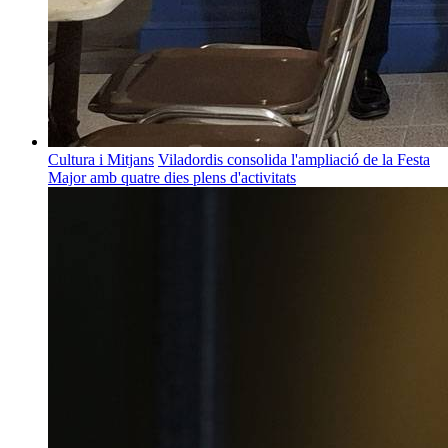
Cultura i Mitjans
Viladordis consolida l'ampliació de la Festa
Major amb quatre dies plens d'activitats