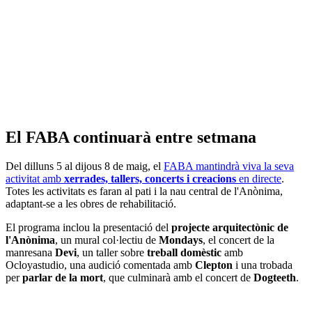
El FABA continuarà entre setmana
Del dilluns 5 al dijous 8 de maig, el
FABA mantindrà viva la seva
activitat amb
xerrades, tallers, concerts i creacions
en directe
.
Totes les activitats es faran al pati i la nau central de l'Anònima,
adaptant-se a les obres de rehabilitació.
El programa inclou la presentació del
projecte arquitectònic de
l'Anònima
, un mural col·lectiu de
Mondays
, el concert de la
manresana
Devi
, un taller sobre
treball domèstic
amb
Ocloyastudio, una audició comentada amb
Clepton
i una trobada
per
parlar de la mort
, que culminarà amb el concert de
Dogteeth
.