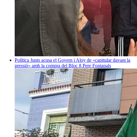
Política
Junts acusa el Govern i Aloy de «capitular davant la
pressió» amb la compra del Bloc 8
Pere Fontanals