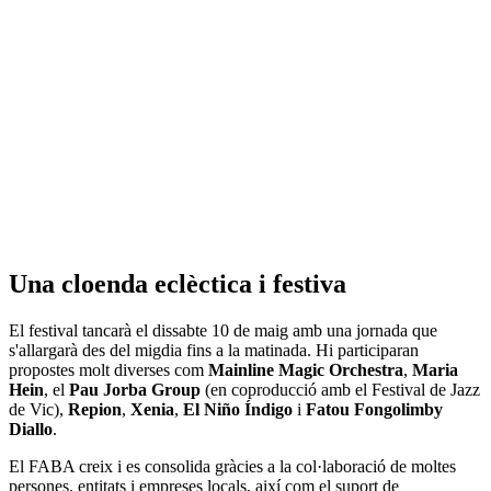
Una cloenda eclèctica i festiva
El festival tancarà el dissabte 10 de maig amb una jornada que
s'allargarà des del migdia fins a la matinada. Hi participaran
propostes molt diverses com
Mainline Magic Orchestra
,
Maria
Hein
, el
Pau Jorba Group
(en coproducció amb el Festival de Jazz
de Vic),
Repion
,
Xenia
,
El Niño Índigo
i
Fatou Fongolimby
Diallo
.
El FABA creix i es consolida gràcies a la col·laboració de moltes
persones, entitats i empreses locals, així com el suport de