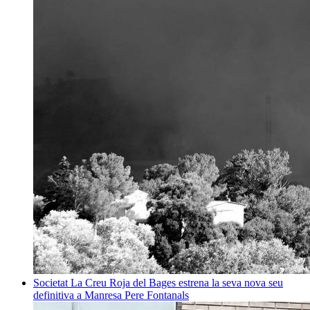
Societat
La Creu Roja del Bages estrena la seva nova seu
definitiva a Manresa
Pere Fontanals