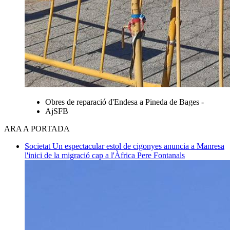
Obres de reparació d'Endesa a Pineda de Bages -
AjSFB
ARA A PORTADA
Societat
Un espectacular estol de cigonyes anuncia a Manresa
l'inici de la migració cap a l'Àfrica
Pere Fontanals