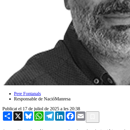
Pere Fontanals
Responsable de NacióManresa
Publicat el 17 de juliol de 2025 a les 20:38
Share
X
Bluesky
WhatsApp
Telegram
LinkedIn
Facebook
Email