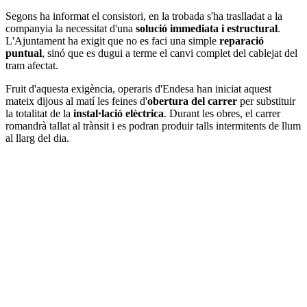
Segons ha informat el consistori, en la trobada s'ha traslladat a la
companyia la necessitat d'una
solució immediata i estructural
.
L'Ajuntament ha exigit que no es faci una simple
reparació
puntual
, sinó que es dugui a terme el canvi complet del cablejat del
tram afectat.
Fruit d'aquesta exigència, operaris d'Endesa han iniciat aquest
mateix dijous al matí les feines d'
obertura del carrer
per substituir
la totalitat de la
instal·lació elèctrica
. Durant les obres, el carrer
romandrà tallat al trànsit i es podran produir talls intermitents de llum
al llarg del dia.