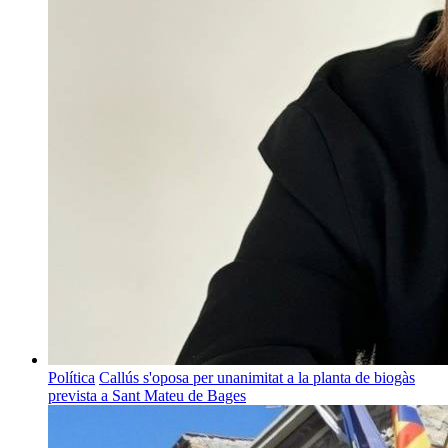
Política
Callús s'oposa per unanimitat a la planta de biogàs
prevista a Sant Mateu de Bages