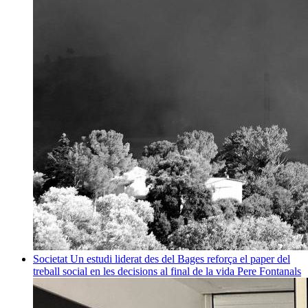
Societat
Un estudi liderat des del Bages reforça el paper del
treball social en les decisions al final de la vida
Pere Fontanals