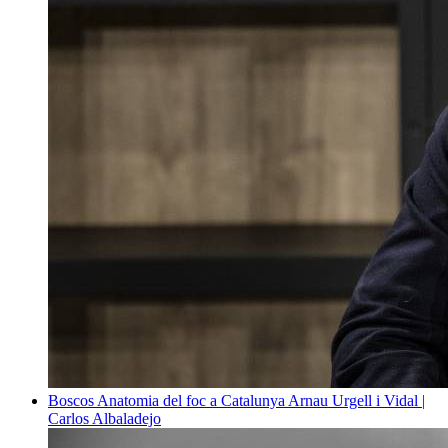
Boscos
Anatomia del foc a Catalunya
Arnau Urgell i Vidal |
Carlos Albaladejo