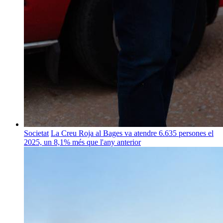
Societat
La Creu Roja al Bages va atendre 6.635 persones el
2025, un 8,1% més que l'any anterior