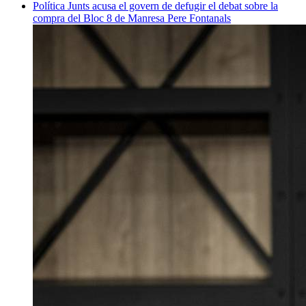
Política
Junts acusa el govern de defugir el debat sobre la
compra del Bloc 8 de Manresa
Pere Fontanals