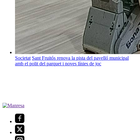
Societat
Sant Fruitós renova la pista del pavelló municipal
amb el polit del parquet i noves línies de joc