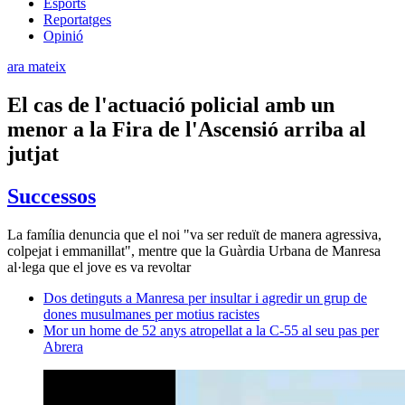
Esports
Reportatges
Opinió
ara mateix
El cas de l'actuació policial amb un
menor a la Fira de l'Ascensió arriba al
jutjat
Successos
La família denuncia que el noi "va ser reduït de manera agressiva,
colpejat i emmanillat", mentre que la Guàrdia Urbana de Manresa
al·lega que el jove es va revoltar
Dos detinguts a Manresa per insultar i agredir un grup de
dones musulmanes per motius racistes
Mor un home de 52 anys atropellat a la C-55 al seu pas per
Abrera