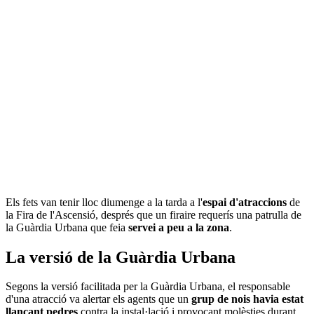
Els fets van tenir lloc diumenge a la tarda a l'
espai d'atraccions
de
la Fira de l'Ascensió, després que un firaire requerís una patrulla de
la Guàrdia Urbana que feia
servei a peu a la zona
.
La versió de la Guàrdia Urbana
Segons la versió facilitada per la Guàrdia Urbana, el responsable
d'una atracció va alertar els agents que un
grup de nois havia estat
llançant pedres
contra la instal·lació i provocant molèsties durant