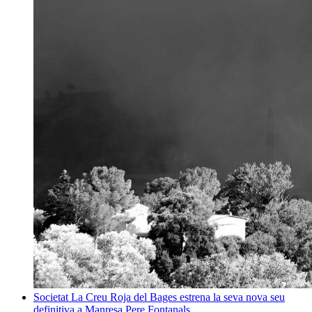
Societat
La Creu Roja del Bages estrena la seva nova seu
definitiva a Manresa
Pere Fontanals