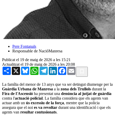
Pere Fontanals
Responsable de NacióManresa
Publicat el 19 de maig de 2026 a les 15:21
Actualitzat el 19 de maig de 2026 a les 20:08
Share
X
Bluesky
WhatsApp
Telegram
LinkedIn
Facebook
Email
La família del menor de 13 anys que va ser detingut diumenge per la
Guàrdia Urbana de Manresa
a la
zona dels Trullols
durant la
Fira de l'Ascensió
ha presentat una
denúncia al jutjat de guàrdia
contra l'
actuació policial
. La família considera que els agents van
actuar amb un
ús excessiu de la força
, mentre que la policia
assegura que el noi
es va revoltar
durant una identificació i que els
agents van
resultar contusionats
.