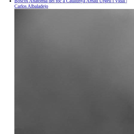
Boscos
Anatomia del foc a Catalunya
Arnau Urgell i Vidal |
Carlos Albaladejo