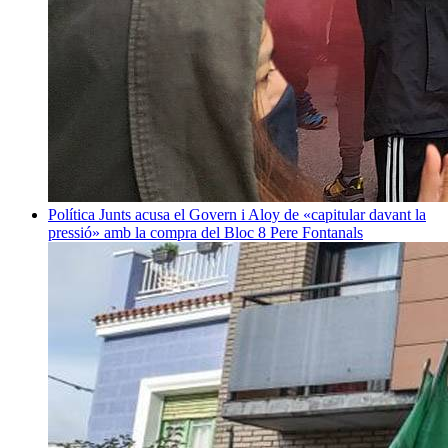
Política
Junts acusa el Govern i Aloy de «capitular davant la
pressió» amb la compra del Bloc 8
Pere Fontanals