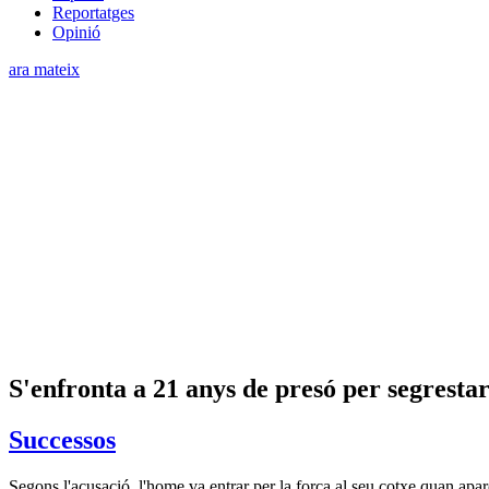
Reportatges
Opinió
ara mateix
S'enfronta a 21 anys de presó per segrestar
Successos
Segons l'acusació, l'home va entrar per la força al seu cotxe quan apa