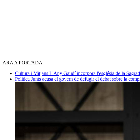
ARA A PORTADA
Cultura i Mitjans
L'Any Gaudí incorpora l'església de la Sagra
Política
Junts acusa el govern de defugir el debat sobre la com