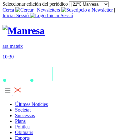
Seleccionar edición del periódico
Cerca
|
Newsletters
|
Iniciar Sessió
ara mateix
10:30
Últimes Notícies
Societat
Successos
Plans
Política
Obituaris
Esports