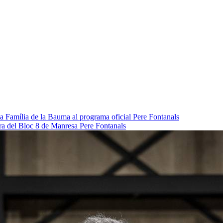
da Família de la Bauma al programa oficial
Pere Fontanals
pra del Bloc 8 de Manresa
Pere Fontanals