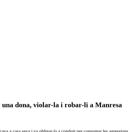
 una dona, violar-la i robar-li a Manresa
rcava a casa seva i va obligar-la a conduir per consumar les agressions