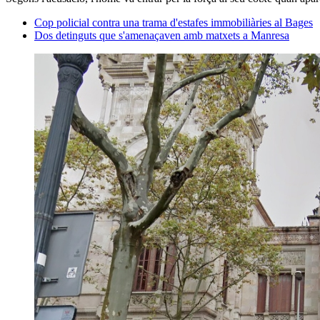
Cop policial contra una trama d'estafes immobiliàries al Bages
Dos detinguts que s'amenaçaven amb matxets a Manresa