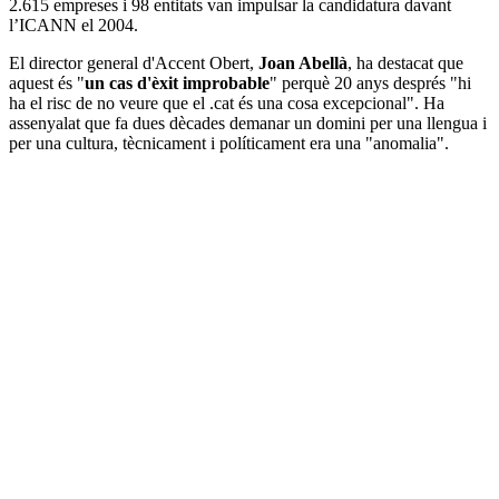
2.615 empreses i 98 entitats van impulsar la candidatura davant
l’ICANN el 2004.
El director general d'Accent Obert,
Joan Abellà
, ha destacat que
aquest és "
un cas d'èxit improbable
" perquè 20 anys després "hi
ha el risc de no veure que el .cat és una cosa excepcional". Ha
assenyalat que fa dues dècades demanar un domini per una llengua i
per una cultura, tècnicament i políticament era una "anomalia".