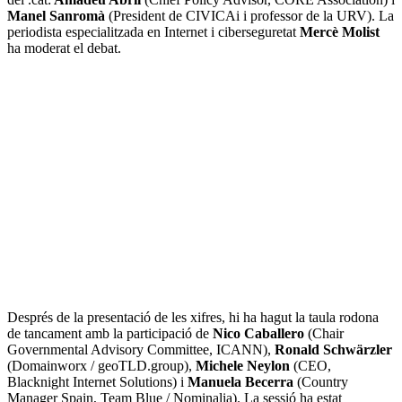
Manel Sanromà
(President de CIVICAi i professor de la URV). La
periodista especialitzada en Internet i ciberseguretat
Mercè Molist
ha moderat el debat.
Després de la presentació de les xifres, hi ha hagut la taula rodona
de tancament amb la participació de
Nico Caballero
(Chair
Governmental Advisory Committee, ICANN),
Ronald Schwärzler
(Domainworx / geoTLD.group),
Michele
Neylon
(CEO,
Blacknight Internet Solutions) i
Manuela Becerra
(Country
Manager Spain, Team Blue / Nominalia). La sessió ha estat