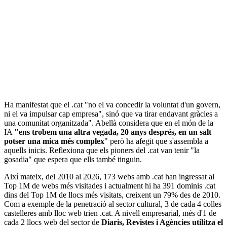
Ha manifestat que el .cat "no el va concedir la voluntat d'un govern,
ni el va impulsar cap empresa", sinó que va tirar endavant gràcies a
una comunitat organitzada". Abellà considera que en el món de la
IA
"ens trobem una altra vegada, 20 anys després, en un salt
potser una mica més complex
" però ha afegit que s'assembla a
aquells inicis. Reflexiona que els pioners del .cat van tenir "la
gosadia" que espera que ells també tinguin.
Així mateix, del 2010 al 2026, 173 webs amb .cat han ingressat al
Top 1M de webs més visitades i actualment hi ha 391 dominis .cat
dins del Top 1M de llocs més visitats, creixent un 79% des de 2010.
Com a exemple de la penetració al sector cultural, 3 de cada 4 colles
castelleres amb lloc web trien .cat. A nivell empresarial, més d'1 de
cada 2 llocs web del sector de
Diaris, Revistes i Agències utilitza el