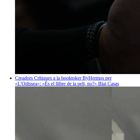
Creadors
Crítiques a la booktoker ByHermos per
«L'Odissea»: «És el llibre de la peli, no?»
Blai Casas