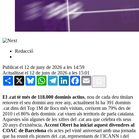
Redacció
Publicat el 12 de juny de 2026 a les 14:59
Actualitzat el 12 de juny de 2026 a les 15:01
Share
X
Bluesky
WhatsApp
Telegram
LinkedIn
Facebook
Email
El .cat té més de 118.000 dominis actius
, nou de cada deu titulars
renoven el seu domini any rere any, actualment hi ha 391 dominis
.cat dins del Top 1M de llocs més visitats, creixent un 79% des de
2010 i el 86% dels dominis .cat viuen als territoris de parla catalana.
Aquestes són algunes de les xifres del .cat ara que celebra els seus
20 anys d'existència.
Accent Obert ha iniciat aquest divendres al
COAC de Barcelona
els actes pel vintè aniversari amb una jornada
que ha reunit els pioners del .cat, representants de l’ICANN i del