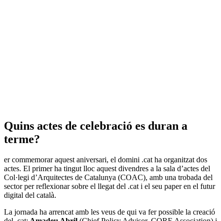
Quins actes de celebració es duran a
terme?
er commemorar aquest aniversari, el domini .cat ha organitzat dos
actes. El primer ha tingut lloc aquest divendres a la sala d’actes del
Col·legi d’Arquitectes de Catalunya (COAC), amb una trobada del
sector per reflexionar sobre el llegat del .cat i el seu paper en el futur
digital del català.
La jornada ha arrencat amb les veus de qui va fer possible la creació
del .cat:
Amadeu Abril
(Chief Policy Advisor, CORE Association) i