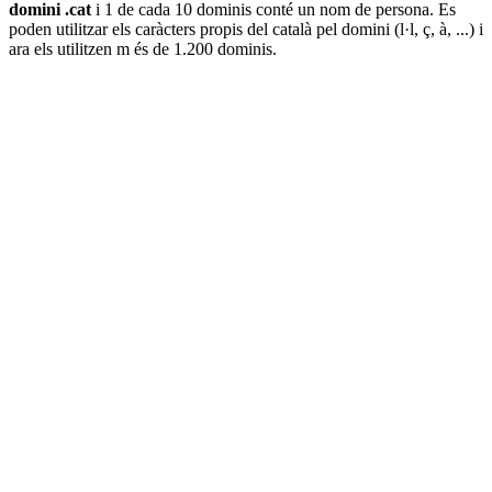
domini .cat
i 1 de cada 10 dominis conté un nom de persona. Es
poden utilitzar els caràcters propis del català pel domini (l·l, ç, à, ...) i
ara els utilitzen m és de 1.200 dominis.