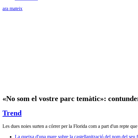
ara mateix
«No som el vostre parc temàtic»: contundent
Trend
Les dues noies surten a córrer per la Florida com a part d'un repte q
La queixa d'una mare sobre la castellanització del nom del seu f