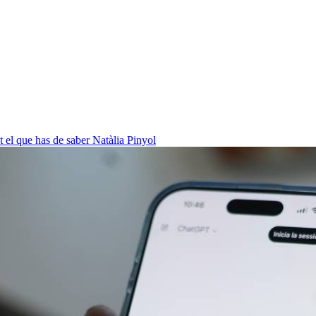
ot el que has de saber
Natàlia Pinyol