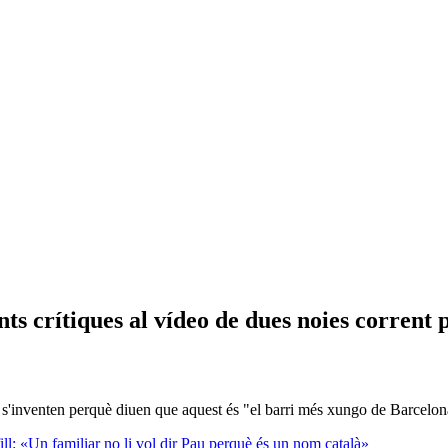
s crítiques al vídeo de dues noies corrent p
ue s'inventen perquè diuen que aquest és "el barri més xungo de Barcelo
ill: «Un familiar no li vol dir Pau perquè és un nom català»