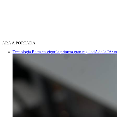
ARA A PORTADA
Tecnologia
Entra en vigor la primera gran regulació de la IA: t