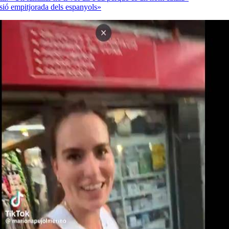
rsió empitjorada dels espanyols»