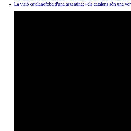
La visió catalanòfoba d'una argentina: «els catalans són una ve