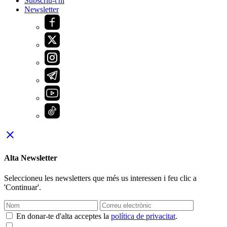
Subscriu-t'hi
Newsletter
close
Alta Newsletter
Seleccioneu les newsletters que més us interessen i feu clic a
'Continuar'.
En donar-te d'alta acceptes la
política de privacitat
.