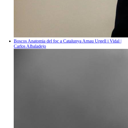
Boscos
Anatomia del foc a Catalunya
Arnau Urgell i Vidal |
Carlos Albaladejo