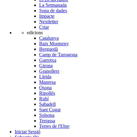
La Setmanada
Sopa de dades
Impacte
Nextletter
Criar
edicions
Catalunya
Baix Montseny
Berguedà
Camp de Tarragona
Garrotxa
Girona
Granollers
Lleida
Manresa
Osona
Ripollès
Rubí
Sabadell
Sant Cugat
Solsona
Terrassa
Terres de l'Ebre
Iniciar Sessió