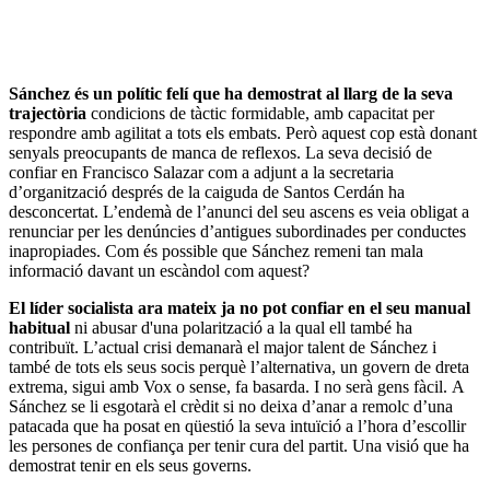
Sánchez és un polític felí que ha demostrat al llarg de la seva
trajectòria
condicions de tàctic formidable, amb capacitat per
respondre amb agilitat a tots els embats. Però aquest cop està donant
senyals preocupants de manca de reflexos. La seva decisió de
confiar en Francisco Salazar com a adjunt a la secretaria
d’organització després de la caiguda de Santos Cerdán ha
desconcertat. L’endemà de l’anunci del seu ascens es veia obligat a
renunciar per les denúncies d’antigues subordinades per conductes
inapropiades. Com és possible que Sánchez remeni tan mala
informació davant un escàndol com aquest?
El líder socialista ara mateix ja no pot confiar en el seu manual
habitual
ni abusar d'una polarització a la qual ell també ha
contribuït. L’actual crisi demanarà el major talent de Sánchez i
també de tots els seus socis perquè l’alternativa, un govern de dreta
extrema, sigui amb Vox o sense, fa basarda. I no serà gens fàcil. A
Sánchez se li esgotarà el crèdit si no deixa d’anar a remolc d’una
patacada que ha posat en qüestió la seva intuïció a l’hora d’escollir
les persones de confiança per tenir cura del partit. Una visió que ha
demostrat tenir en els seus governs.