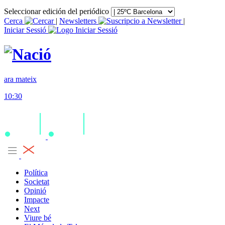
Seleccionar edición del periódico
Cerca
|
Newsletters
|
Iniciar Sessió
ara mateix
10:30
Política
Societat
Opinió
Impacte
Next
Viure bé