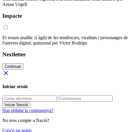
Arnau Urgell
Impacte
El resum analític (i àgil) de les tendències, viralitats i personatges de
l'univers digital; quinzenal per Victor Rodrigo
Nextletter
Continuar
close
Iniciar sessió
Iniciar Sessió
Has oblidat la contrasenya?
No tens compte a Nació?
Crea'n un gratis