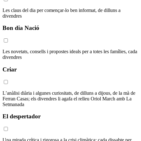
Les claus del dia per començar-lo ben informat, de dilluns a
divendres
Bon dia Nació
Les novetats, consells i propostes ideals per a totes les famílies, cada
divendres
Criar
L’anàlisi diària i algunes curiositats, de dilluns a dijous, de la mà de
Ferran Casas; els divendres li agafa el relleu Oriol March amb La
Setmanada
El despertador
Una mirada crítica i rigorosa a la crisi climàtica: cada dissabte per