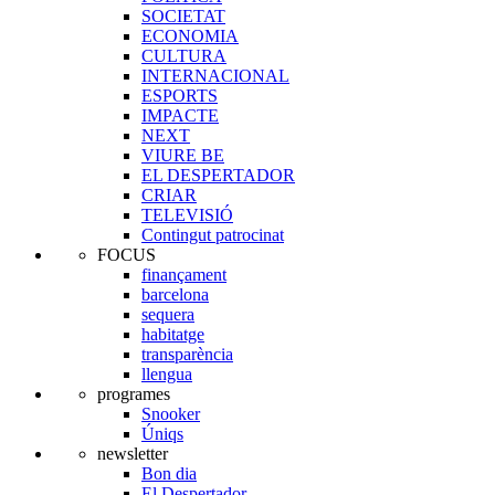
SOCIETAT
ECONOMIA
CULTURA
INTERNACIONAL
ESPORTS
IMPACTE
NEXT
VIURE BE
EL DESPERTADOR
CRIAR
TELEVISIÓ
Contingut patrocinat
FOCUS
finançament
barcelona
sequera
habitatge
transparència
llengua
programes
Snooker
Úniqs
newsletter
Bon dia
El Despertador