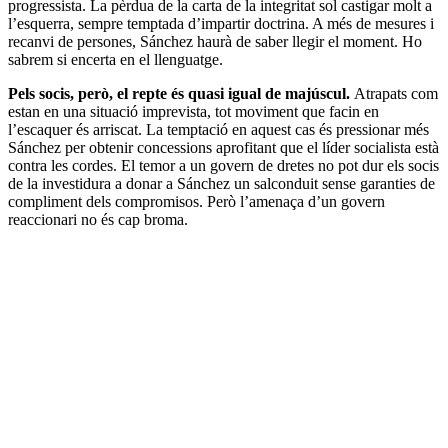
progressista. La pèrdua de la carta de la integritat sol castigar molt a
l’esquerra, sempre temptada d’impartir doctrina. A més de mesures i
recanvi de persones, Sánchez haurà de saber llegir el moment. Ho
sabrem si encerta en el llenguatge.
Pels socis, però, el repte és quasi igual de majúscul.
Atrapats com
estan en una situació imprevista, tot moviment que facin en
l’escaquer és arriscat. La temptació en aquest cas és pressionar més
Sánchez per obtenir concessions aprofitant que el líder socialista està
contra les cordes. El temor a un govern de dretes no pot dur els socis
de la investidura a donar a Sánchez un salconduit sense garanties de
compliment dels compromisos. Però l’amenaça d’un govern
reaccionari no és cap broma.