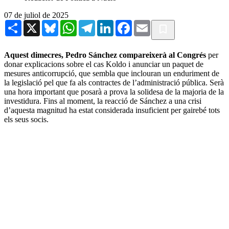
07 de juliol de 2025
Share
X
Bluesky
WhatsApp
Telegram
LinkedIn
Facebook
Email
Aquest dimecres, Pedro Sánchez compareixerà al Congrés
per
donar explicacions sobre el cas Koldo i anunciar un paquet de
mesures anticorrupció, que sembla que inclouran un enduriment de
la legislació pel que fa als contractes de l’administració pública. Serà
una hora important que posarà a prova la solidesa de la majoria de la
investidura. Fins al moment, la reacció de Sánchez a una crisi
d’aquesta magnitud ha estat considerada insuficient per gairebé tots
els seus socis.