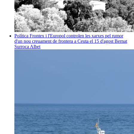
Política
Frontex i l'Europol controlen les xarxes pel rumor
d'un nou creuament de frontera a Ceuta el 15 d'agost
Bernat
Surroca Albet