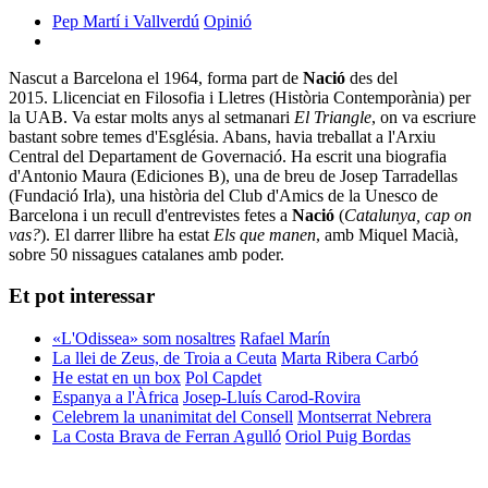
Pep Martí i Vallverdú
Opinió
Nascut a Barcelona el 1964, forma part de
Nació
des del
2015. Llicenciat en Filosofia i Lletres (Història Contemporània) per
la UAB. Va estar molts anys al setmanari
El Triangle
, on va escriure
bastant sobre temes d'Església. Abans, havia treballat a l'Arxiu
Central del Departament de Governació. Ha escrit una biografia
d'Antonio Maura (Ediciones B), una de breu de Josep Tarradellas
(Fundació Irla), una història del Club d'Amics de la Unesco de
Barcelona i un recull d'entrevistes fetes a
Nació
(
Catalunya, cap on
vas?
). El darrer llibre ha estat
Els que manen
, amb Miquel Macià,
sobre 50 nissagues catalanes amb poder.
Et pot interessar
«L'Odissea» som nosaltres
Rafael Marín
La llei de Zeus, de Troia a Ceuta
Marta Ribera Carbó
He estat en un box
Pol Capdet
Espanya a l'Àfrica
Josep-Lluís Carod-Rovira
Celebrem la unanimitat del Consell
Montserrat Nebrera
La Costa Brava de Ferran Agulló
Oriol Puig Bordas