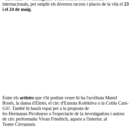
internacionals, per omplir els diversos racons i places de la vila el
23
i el 24 de maig
.
Entre els
artistes
que s'hi podran veure hi ha l'acròbata Manel
Rosés, la dansa d'Elelei, el circ d'Eunoia Kolektiva o la Cobla Cani-
Gó!. També hi haurà espai per a la proposta de
les Hermanas Picohueso o l'espectacle de la investigadora i autora
de circ performatiu Vivan Friedrich, aquest a l'interior, al
Teatre Cirvianum.