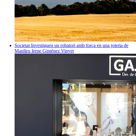
Societat
Investiguen un robatori amb força en una joieria de
Manlleu
Irene Giménez Vinyet