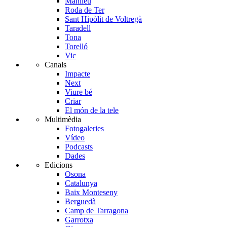
Manlleu
Roda de Ter
Sant Hipòlit de Voltregà
Taradell
Tona
Torelló
Vic
Canals
Impacte
Next
Viure bé
Criar
El món de la tele
Multimèdia
Fotogaleries
Vídeo
Podcasts
Dades
Edicions
Osona
Catalunya
Baix Monteseny
Berguedà
Camp de Tarragona
Garrotxa