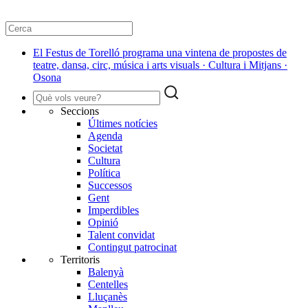
El Festus de Torelló programa una vintena de propostes de
teatre, dansa, circ, música i arts visuals · Cultura i Mitjans ·
Osona
Seccions
Últimes notícies
Agenda
Societat
Cultura
Política
Successos
Gent
Imperdibles
Opinió
Talent convidat
Contingut patrocinat
Territoris
Balenyà
Centelles
Lluçanès