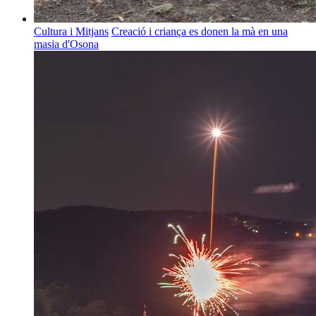
Cultura i Mitjans
Creació i criança es donen la mà en una
masia d'Osona