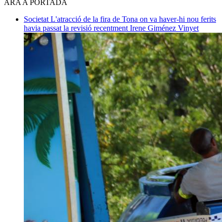
ARA A PORTADA
Societat
L'atracció de la fira de Tona on va haver-hi nou ferits
havia passat la revisió recentment
Irene Giménez Vinyet