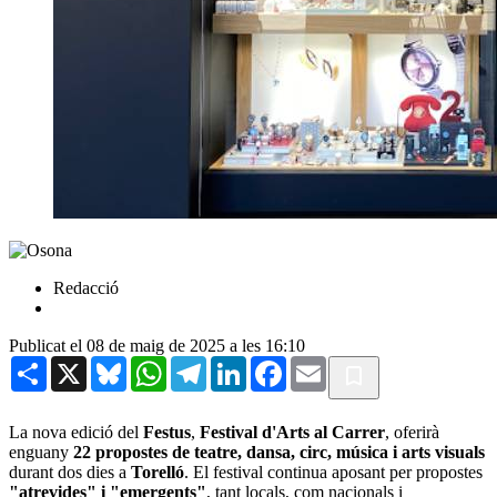
Redacció
Publicat el 08 de maig de 2025 a les 16:10
Share
X
Bluesky
WhatsApp
Telegram
LinkedIn
Facebook
Email
La nova edició del
Festus
,
Festival d'Arts al Carrer
, oferirà
enguany
22 propostes de teatre, dansa, circ, música i arts visuals
durant dos dies a
Torelló
. El festival continua aposant per propostes
"atrevides" i "emergents"
, tant locals, com nacionals i