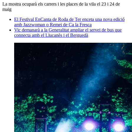
La mostra ocuparà els carrers i les places de la vila el 23 i 24 de
maig
El Festival EnCanta de Roda de Ter enceta una nova edició
amb Jazzwoman o Remei de Ca la Fresca
Vic demanarà a la Generalitat ampliar el servei de bus que
connecta amb el Lluçanès i el Berguedà