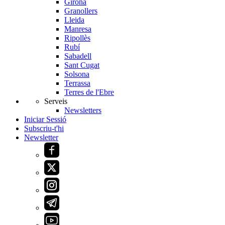
Girona
Granollers
Lleida
Manresa
Ripollès
Rubí
Sabadell
Sant Cugat
Solsona
Terrassa
Terres de l'Ebre
Serveis
Newsletters
Iniciar Sessió
Subscriu-t'hi
Newsletter