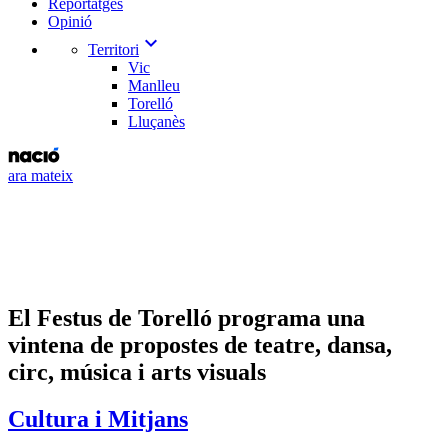
Reportatges
Opinió
expand_more
Territori
Vic
Manlleu
Torelló
Lluçanès
ara mateix
El Festus de Torelló programa una
vintena de propostes de teatre, dansa,
circ, música i arts visuals
Cultura i Mitjans