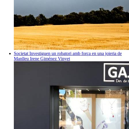
Societat
Investiguen un robatori amb força en una joieria de
Manlleu
Irene Giménez Vinyet