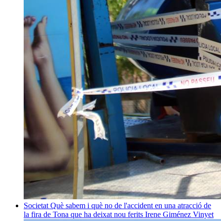
Societat
Què sabem i què no de l'accident en una atracció de
la fira de Tona que ha deixat nou ferits
Irene Giménez Vinyet