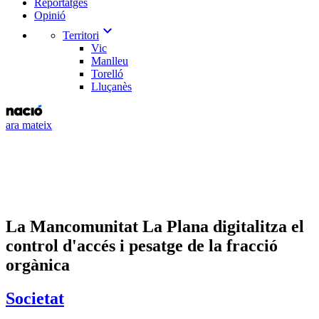
Reportatges
Opinió
expand_more
Territori
Vic
Manlleu
Torelló
Lluçanès
ara mateix
La Mancomunitat La Plana digitalitza el
control d'accés i pesatge de la fracció
orgànica
Societat