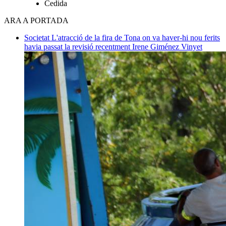
Cedida
ARA A PORTADA
Societat
L'atracció de la fira de Tona on va haver-hi nou ferits
havia passat la revisió recentment
Irene Giménez Vinyet