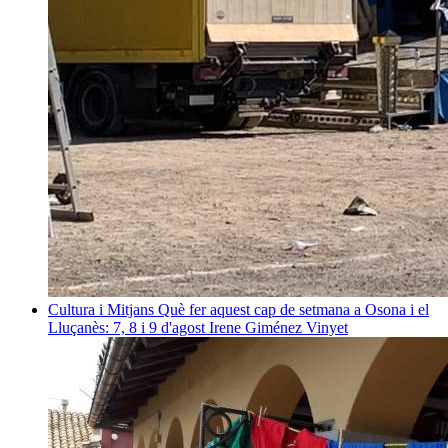
Cultura i Mitjans
Què fer aquest cap de setmana a Osona i el
Lluçanès: 7, 8 i 9 d'agost
Irene Giménez Vinyet