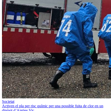
Societat
Activen el pla per risc químic per una possible fuita de clor en un
dipòsit d’Aigües Vic