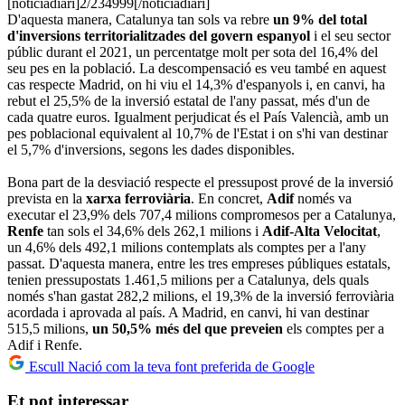
[noticiadiari]2/234999[/noticiadiari]
D'aquesta manera, Catalunya tan sols va rebre
un 9% del total
d'inversions territorialitzades del govern espanyol
i el seu sector
públic durant el 2021, un percentatge molt per sota del 16,4% del
seu pes en la població. La descompensació es veu també en aquest
cas respecte Madrid, on hi viu el 14,3% d'espanyols i, en canvi, ha
rebut el 25,5% de la inversió estatal de l'any passat, més d'un de
cada quatre euros. Igualment perjudicat és el País Valencià, amb un
pes poblacional equivalent al 10,7% de l'Estat i on s'hi van destinar
el 5,7% d'inversions, segons les dades disponibles.
Bona part de la desviació respecte el pressupost prové de la inversió
prevista en la
xarxa ferroviària
. En concret,
Adif
només va
executar el 23,9% dels 707,4 milions compromesos per a Catalunya,
Renfe
tan sols el 34,6% dels 262,1 milions i
Adif-Alta Velocitat
,
un 4,6% dels 492,1 milions contemplats als comptes per a l'any
passat. D'aquesta manera, entre les tres empreses públiques estatals,
tenien pressupostats 1.461,5 milions per a Catalunya, dels quals
només s'han gastat 282,2 milions, el 19,3% de la inversió ferroviària
acordada i aprovada al país. A Madrid, en canvi, hi van destinar
515,5 milions,
un 50,5% més del que preveien
els comptes per a
Adif i Renfe.
Escull Nació com la teva font preferida de Google
Et pot interessar