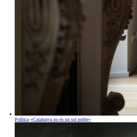
Política
«Catalunya no és un sol poble»