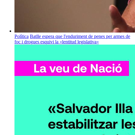
Política
Batlle espera que l'enduriment de penes per armes de
foc i drogues esquivi la «lentitud legislativa»