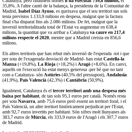
Catalunya, però finalment només
n'ha executat 739,8 milions,
el
35,8%. A l'altre cantó de la balança, la presidenta de la Comunitat de
Madrid,
Isabel Díaz Ayuso
, es queixava que el seu territori tan sols
tenia previstos 1.133,9 milions en despesa, malgrat que la factura
final s'ha disparat fins als 2.086 milions. De fet, malgrat que la
inversió territorialitzada total de l'Estat va augmentar en 638,4
milions, la quantitat que va arribar a Catalunya
va caure en 217,4
milions respecte el 2020
, mentre que a Madrid creixia en 856,6
milions.
Els altres territoris que han rebut més inversió de l'esperada -tot i que
per sota de l'exagerada desviació de Madrid- han estat
Castella-la
Manxa
(+19,8%),
La Rioja
(+18,2%) i
Aragó
(+8,6%). En canvi,
aquells on l'execució ha estat menys generosa -per bé que no tant
com a Catalunya- són
Astúries
(40,5% del pressupost),
Andalusia
(41,9%),
País Valencià
(42,3%) i
Cantàbria
(50,9%).
Igualment, Catalunya és el
tercer territori amb una despesa més
baixa per habitant
, de tan sols 95,1 euros per català. Només resta
per sota
Navarra
, amb 75,6 euros però essent un territori foral, i el
País Valencià, un altre territori històricament perjudicat per l'Estat,
amb 92,7 euros invertits per habitant. Són xifres molt llunyanes als
383,7 euros de
Múrcia
, els 333,9 euros de l'Aragó i els 307,7 euros
de Madrid.