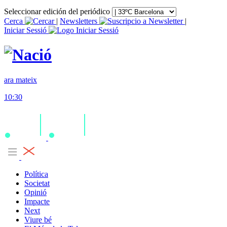
Seleccionar edición del periódico
Cerca
|
Newsletters
|
Iniciar Sessió
ara mateix
10:30
Política
Societat
Opinió
Impacte
Next
Viure bé