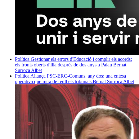
Política
Gestionar els errors d'Educació i complir els acords:
els fronts oberts d'Illa després de dos anys a Palau
Bernat
Surroca Albet
Política
Aliança PSC-ERC-Comuns, any dos: una entesa
operativa que mira de reüll els tribunals
Bernat Surroca Albet