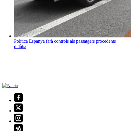
Política
Espanya farà controls als passatgers procedents
d'Itàlia