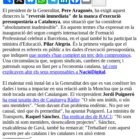
El president de la Generalitat,
Pere Aragonès
, ha exigit aquest
dimecres la
"reversió immediata" de la manca d'execució
pressupostària a Catalunya
, una situació que ha considerat
"absolutament inadmissible". En aquests termes s'ha expressat en la
inauguració del segon congrés internacional de Formació
Professional celebrat a Barcelona, en el qual també hi ha participat la
ministra d'Educació,
Pilar Alegría
. És la primera vegada que el
president es refereix en públic a les dades d'execució pressupostària,
que indiquen
que només s'han complert un terç dels compromisos
.
Una circumstància que, segons sindicats, cambres de comerç i
patronals suposa un llast per a l'economia catalana,
tal com
explicaven ahir els seus responsables a
NacióDigital
.
El malestar està instal·lat a la Generalitat des que es van conèixer les
dades i torna a impactar en una relació amb la Moncloa que ja està
molt tocada arran del Catalangate. El vicepresident
Jordi Puigneró
ha estat taxatiu des de Catalunya Ràdio
: "O són uns inútils, o són
uns mentiders". "Som davant d'un problema endèmic. No pot ser
causal, sinó que és premeditat", ha apuntat Puigneró. La ministra de
Transports,
Raquel Sánchez
,
l'ha replicat des de RAC1
: "Ni som
inútils ni som mentiders, desencallem projectes". Sánchez,
exalcaldessa de Gavà, també ha remarcat: "Treballaré com aquest
govern per als catalans i les catalanes i en això estem
compromesos".