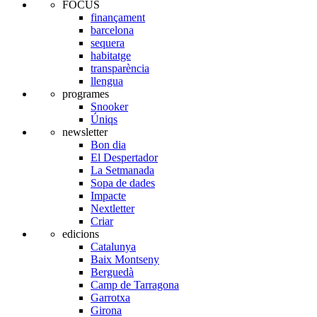
FOCUS
finançament
barcelona
sequera
habitatge
transparència
llengua
programes
Snooker
Úniqs
newsletter
Bon dia
El Despertador
La Setmanada
Sopa de dades
Impacte
Nextletter
Criar
edicions
Catalunya
Baix Montseny
Berguedà
Camp de Tarragona
Garrotxa
Girona