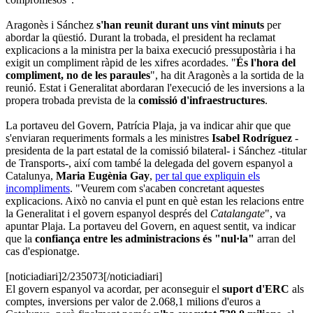
Aragonès i Sánchez
s'han reunit durant uns vint minuts
per
abordar la qüestió. Durant la trobada, el president ha reclamat
explicacions a la ministra per la baixa execució pressupostària i ha
exigit un compliment ràpid de les xifres acordades. "
És l'hora del
compliment, no de les paraules
", ha dit Aragonès a la sortida de la
reunió. Estat i Generalitat abordaran l'execució de les inversions a la
propera trobada prevista de la
comissió d'infraestructures
.
La portaveu del Govern, Patrícia Plaja, ja va indicar ahir que que
s'enviaran requeriments formals a les ministres
Isabel Rodríguez
-
presidenta de la part estatal de la comissió bilateral- i Sánchez -titular
de Transports-, així com també la delegada del govern espanyol a
Catalunya,
Maria Eugènia Gay
,
per tal que expliquin els
incompliments
. "Veurem com s'acaben concretant aquestes
explicacions. Això no canvia el punt en què estan les relacions entre
la Generalitat i el govern espanyol després del
Catalangate
", va
apuntar Plaja. La portaveu del Govern, en aquest sentit, va indicar
que la
confiança entre les administracions és "nul·la"
arran del
cas d'espionatge.
[noticiadiari]2/235073[/noticiadiari]
El govern espanyol va acordar, per aconseguir el
suport d'ERC
als
comptes, inversions per valor de 2.068,1 milions d'euros a