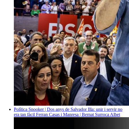
Política
Snooker | Dos anys de Salvador Illa: unir i servir no
era tan fàcil
Ferran Casas i Manresa | Bernat Surroca Albet