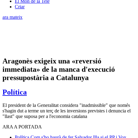
El Món de la Tele
Criar
ara mateix
Aragonès exigeix una «reversió
immediata» de la manca d'execució
pressupostària a Catalunya
Política
El president de la Generalitat considera "inadmissible" que només
s'hagin dut a terme un terç de les inversions previstes i denuncia el
"llast" que suposa per a l'economia catalana
ARA A PORTADA
Política
Com s'ho haurà de fer Salvador Illa si el PP i Vox