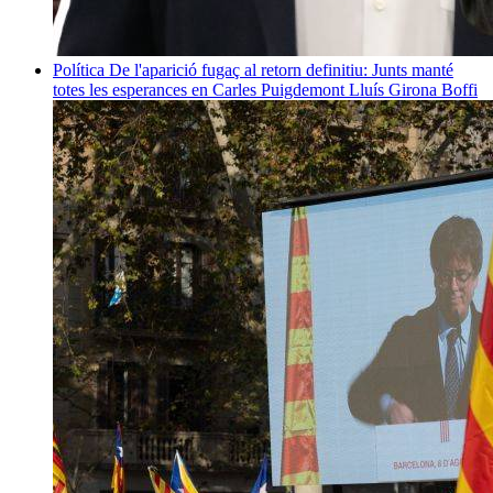
Política
De l'aparició fugaç al retorn definitiu: Junts manté
totes les esperances en Carles Puigdemont
Lluís Girona Boffi