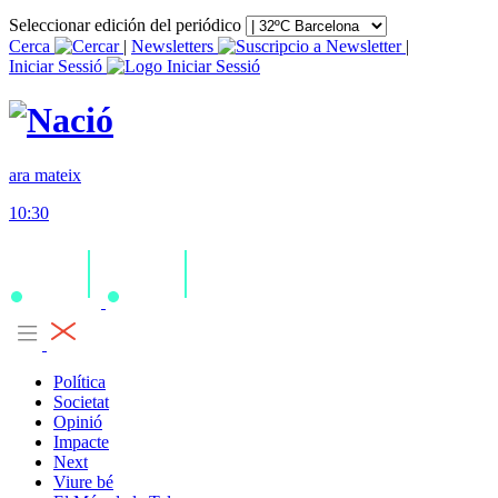
Seleccionar edición del periódico
Cerca
|
Newsletters
|
Iniciar Sessió
ara mateix
10:30
Política
Societat
Opinió
Impacte
Next
Viure bé