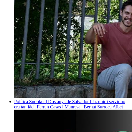
Política
Snooker | Dos anys de Salvador Illa: unir i servir no
era tan fàcil
Ferran Casas i Manresa | Bernat Surroca Albet