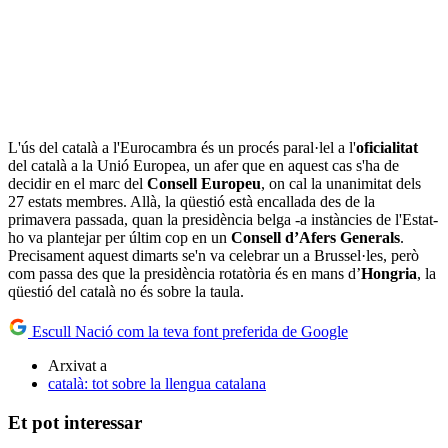
L'ús del català a l'Eurocambra és un procés paral·lel a l'
oficialitat
del català a la Unió Europea, un afer que en aquest cas s'ha de
decidir en el marc del
Consell Europeu
, on cal la unanimitat dels
27 estats membres. Allà, la qüestió està encallada des de la
primavera passada, quan la presidència belga -a instàncies de l'Estat-
ho va plantejar per últim cop en un
Consell d’Afers Generals
.
Precisament aquest dimarts se'n va celebrar un a Brussel·les, però
com passa des que la presidència rotatòria és en mans d’
Hongria
, la
qüestió del català no és sobre la taula.
Escull Nació com la teva font preferida de Google
Arxivat a
català: tot sobre la llengua catalana
Et pot interessar