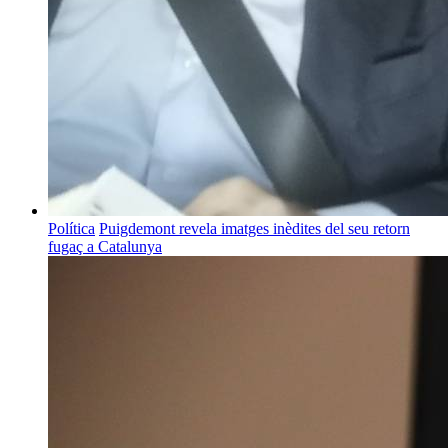
Política
Puigdemont revela imatges inèdites del seu retorn
fugaç a Catalunya