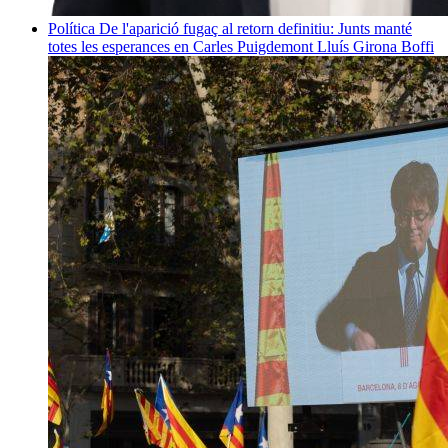
Política
De l'aparició fugaç al retorn definitiu: Junts manté
totes les esperances en Carles Puigdemont
Lluís Girona Boffi