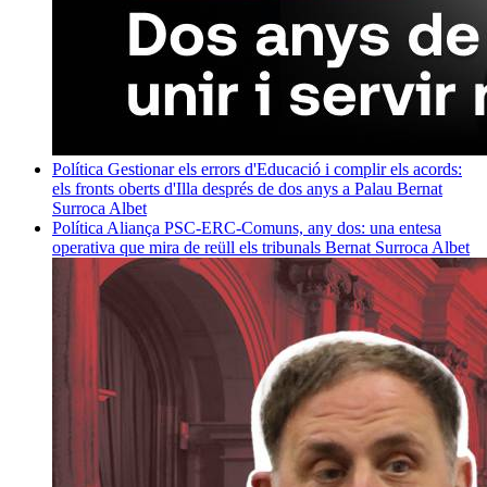
Política
Gestionar els errors d'Educació i complir els acords:
els fronts oberts d'Illa després de dos anys a Palau
Bernat
Surroca Albet
Política
Aliança PSC-ERC-Comuns, any dos: una entesa
operativa que mira de reüll els tribunals
Bernat Surroca Albet