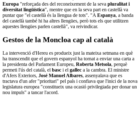
Europa
"reforçada des del reconeixement de la seva
pluralitat i
diversitat lingüística
", mentre que en la seva part en castellà va
puntar que "el castellà és la llengua de tots". "A
Espanya
, a banda
del castellà també hi ha altres llengües, però tots els que utilitzen
aquestes llengües parlen castellà", va reivindicar.
Gestos de la Moncloa cap al català
La intervenció d'Hereu es produeix just la mateixa setmana en què
ha transcendit que el govern espanyol ha tornat a enviar una carta a
la presidenta del Parlament Europeu,
Roberta Metsola
, perquè
permeti l'ús del català, el
basc
i el
gallec
a la cambra. El ministre
d'Afers Exteriors,
José Manuel Albares
, assenyalava que es
tractava d'un afer "prioritari" pel país i confiava que l'inici de la nova
legislatura europea "constitueix una ocasió privilegiada per donar un
nou impuls" a tancar l'acord.