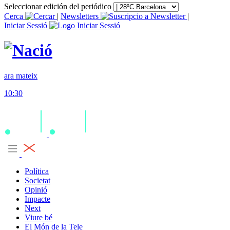
Seleccionar edición del periódico
Cerca
|
Newsletters
|
Iniciar Sessió
ara mateix
10:30
Política
Societat
Opinió
Impacte
Next
Viure bé
El Món de la Tele