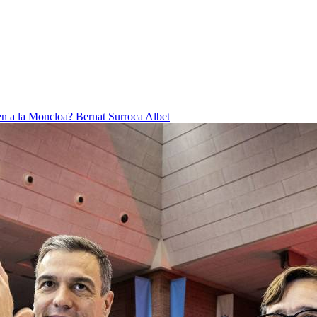
ben a la Moncloa?
Bernat Surroca Albet