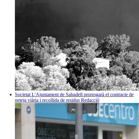
Societat
L'Ajuntament de Sabadell prorrogarà el contracte de
neteja viària i recollida de residus
Redacció