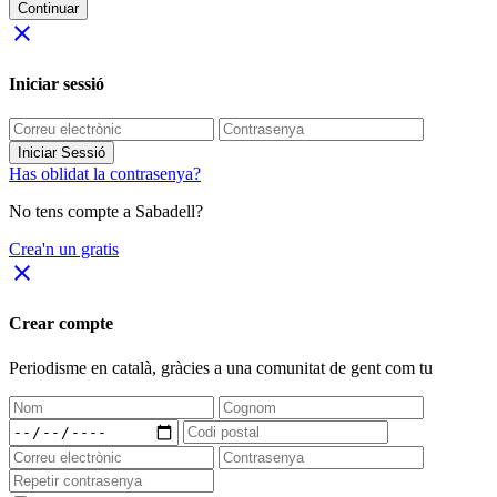
Continuar
close
Iniciar sessió
Iniciar Sessió
Has oblidat la contrasenya?
No tens compte a Sabadell?
Crea'n un gratis
close
Crear compte
Periodisme
en català
, gràcies a una comunitat de gent com tu