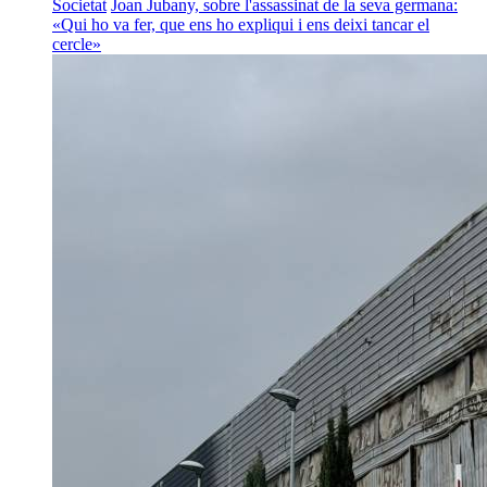
Societat
Joan Jubany, sobre l'assassinat de la seva germana:
«Qui ho va fer, que ens ho expliqui i ens deixi tancar el
cercle»