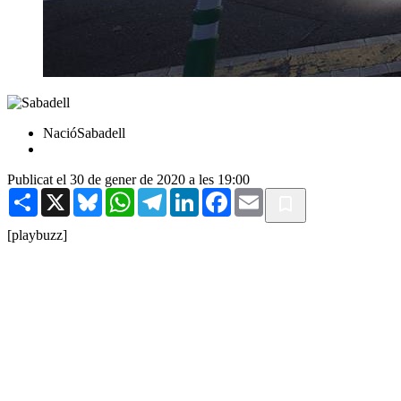
NacióSabadell
Publicat el 30 de gener de 2020 a les 19:00
Share
X
Bluesky
WhatsApp
Telegram
LinkedIn
Facebook
Email
[playbuzz]