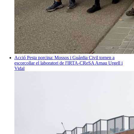
Acció
Pesta porcina: Mossos i Guàrdia Civil tornen a
escorcollar el laboratori de l'IRTA-CReSA
Arnau Urgell i
Vidal