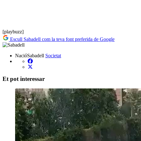
[playbuzz]
Escull Sabadell com la teva font preferida de Google
NacióSabadell
Societat
Et pot interessar