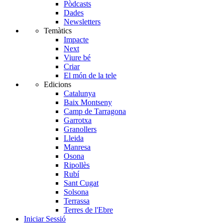
Pòdcasts
Dades
Newsletters
Temàtics
Impacte
Next
Viure bé
Criar
El món de la tele
Edicions
Catalunya
Baix Montseny
Camp de Tarragona
Garrotxa
Granollers
Lleida
Manresa
Osona
Ripollès
Rubí
Sant Cugat
Solsona
Terrassa
Terres de l'Ebre
Iniciar Sessió