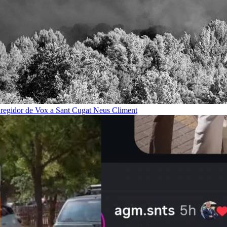
n regidor de Vox a Sant Cugat
Neus Climent