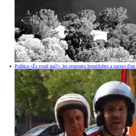
Política
«És vostè gai?»: les respostes homòfobes a xarxes d'u