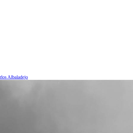
rlos Albaladejo