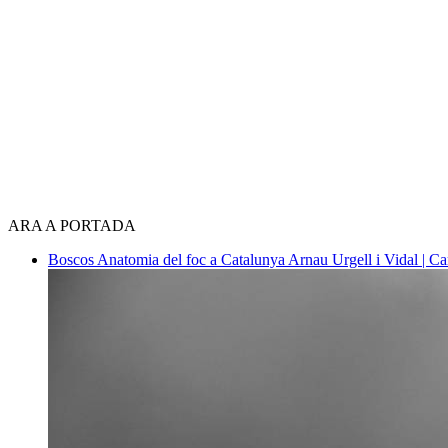
ARA A PORTADA
Boscos
Anatomia del foc a Catalunya
Arnau Urgell i Vidal | Ca