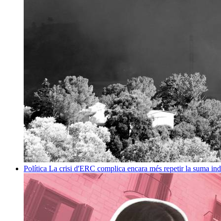
Política
La crisi d'ERC complica encara més repetir la suma in