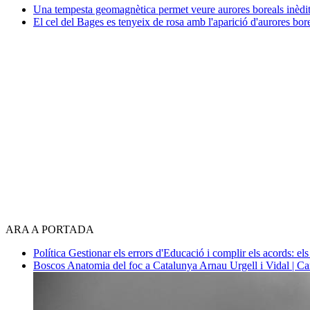
Una tempesta geomagnètica permet veure aurores boreals inèdit
El cel del Bages es tenyeix de rosa amb l'aparició d'aurores bor
ARA A PORTADA
Política
Gestionar els errors d'Educació i complir els acords: els
Boscos
Anatomia del foc a Catalunya
Arnau Urgell i Vidal | Ca