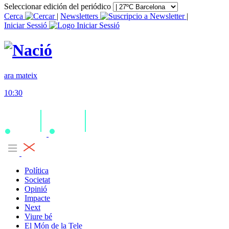
Seleccionar edición del periódico
Cerca
|
Newsletters
|
Iniciar Sessió
ara mateix
10:30
Política
Societat
Opinió
Impacte
Next
Viure bé
El Món de la Tele