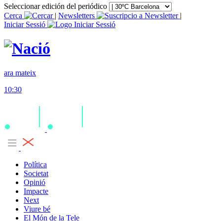
Seleccionar edición del periódico
Cerca
|
Newsletters
|
Iniciar Sessió
ara mateix
10:30
Política
Societat
Opinió
Impacte
Next
Viure bé
El Món de la Tele