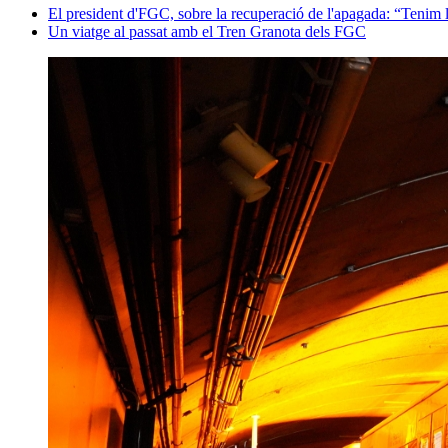
El president d'FGC, sobre la recuperació de l'apagada: “Tenim l
Un viatge al passat amb el Tren Granota dels FGC