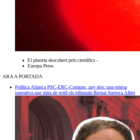
El planeta descobert pels científics -
Europa Press
ARA A PORTADA
Política
Aliança PSC-ERC-Comuns, any dos: una entesa
operativa que mira de reüll els tribunals
Bernat Surroca Albet