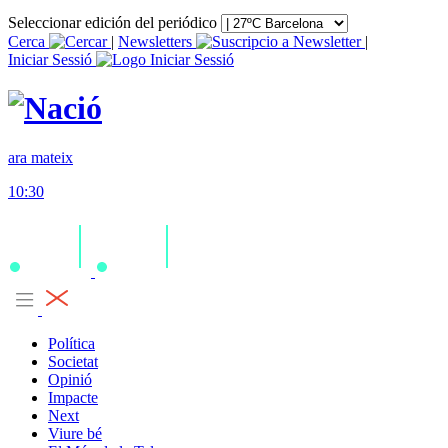
Seleccionar edición del periódico
Cerca
|
Newsletters
|
Iniciar Sessió
ara mateix
10:30
Política
Societat
Opinió
Impacte
Next
Viure bé