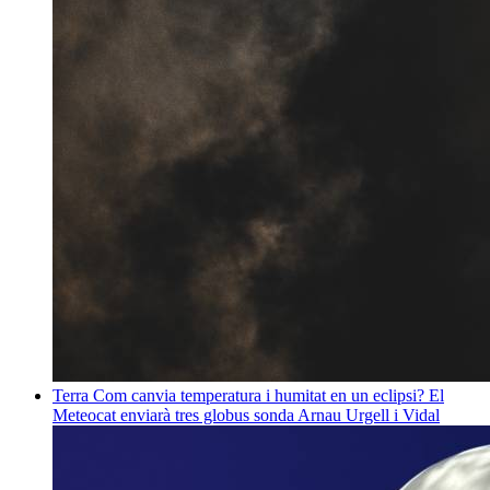
Terra
Com canvia temperatura i humitat en un eclipsi? El
Meteocat enviarà tres globus sonda
Arnau Urgell i Vidal