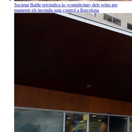
Societat
Batlle reivindica la «complicitat» dels veïns per
mantenir els incendis sota control a Barcelona