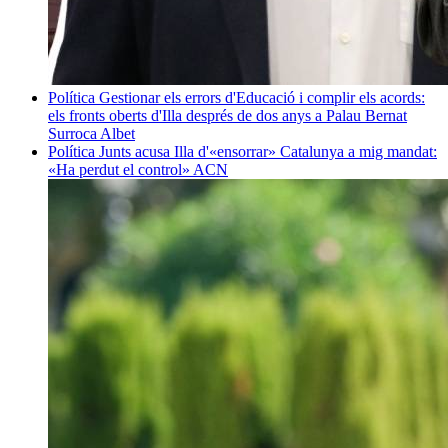
Política
Gestionar els errors d'Educació i complir els acords:
els fronts oberts d'Illa després de dos anys a Palau
Bernat
Surroca Albet
Política
Junts acusa Illa d'«ensorrar» Catalunya a mig mandat:
«Ha perdut el control»
ACN