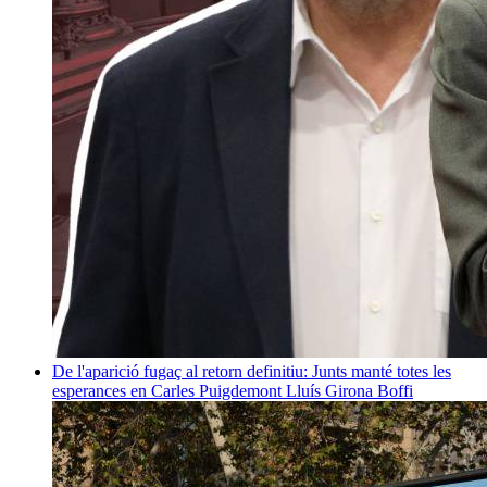
De l'aparició fugaç al retorn definitiu: Junts manté totes les
esperances en Carles Puigdemont
Lluís Girona Boffi