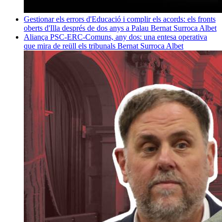
Gestionar els errors d'Educació i complir els acords: els fronts
oberts d'Illa després de dos anys a Palau
Bernat Surroca Albet
Aliança PSC-ERC-Comuns, any dos: una entesa operativa
que mira de reüll els tribunals
Bernat Surroca Albet