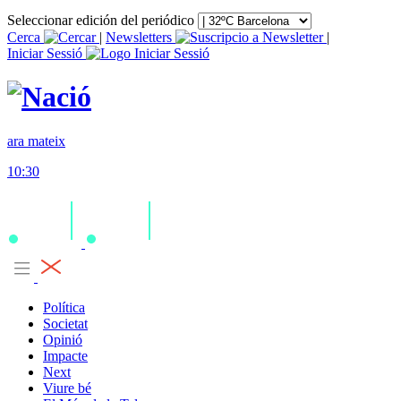
Seleccionar edición del periódico
Cerca
|
Newsletters
|
Iniciar Sessió
ara mateix
10:30
Política
Societat
Opinió
Impacte
Next
Viure bé