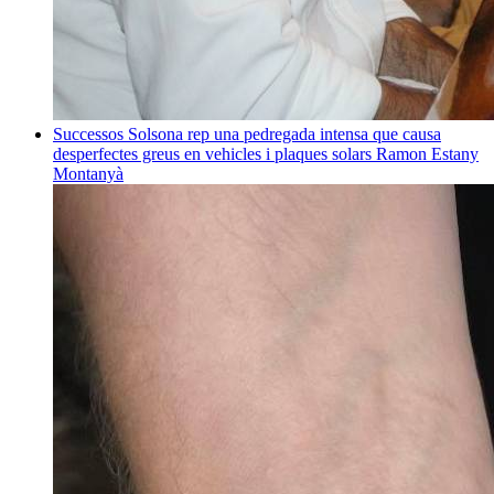
Successos
Solsona rep una pedregada intensa que causa
desperfectes greus en vehicles i plaques solars
Ramon Estany
Montanyà