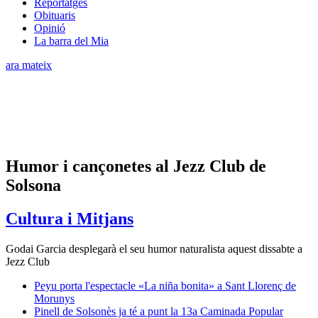
Reportatges
Obituaris
Opinió
La barra del Mia
ara mateix
Humor i cançonetes al Jezz Club de
Solsona
Cultura i Mitjans
Godai Garcia desplegarà el seu humor naturalista aquest dissabte a
Jezz Club
Peyu porta l'espectacle «La niña bonita» a Sant Llorenç de
Morunys
Pinell de Solsonès ja té a punt la 13a Caminada Popular