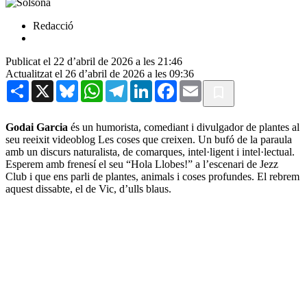
Redacció
Publicat el 22 d’abril de 2026 a les 21:46
Actualitzat el 26 d’abril de 2026 a les 09:36
Share
X
Bluesky
WhatsApp
Telegram
LinkedIn
Facebook
Email
Godai Garcia
és un humorista, comediant i divulgador de plantes al
seu reeixit videoblog Les coses que creixen. Un bufó de la paraula
amb un discurs naturalista, de comarques, intel·ligent i intel·lectual.
Esperem amb frenesí el seu “Hola Llobes!” a l’escenari de Jezz
Club i que ens parli de plantes, animals i coses profundes. El rebrem
aquest dissabte, el de Vic, d’ulls blaus.