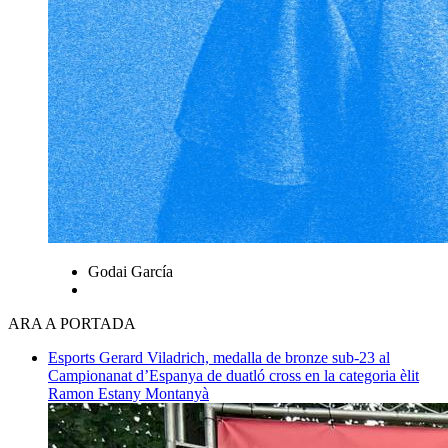
Godai García
ARA A PORTADA
Esports
Gerard Viladrich, medalla de bronze sub-23 al
Campionanat d’Espanya de duatló cross en la categoria èlit
Ramon Estany Montanyà