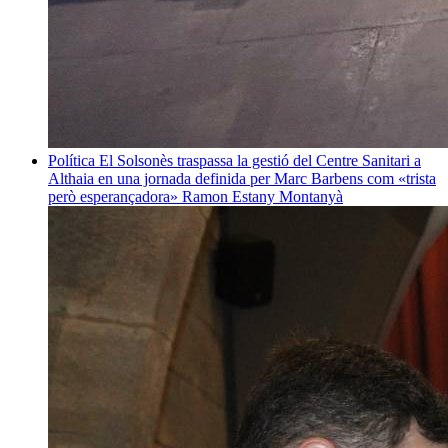
Política
El Solsonès traspassa la gestió del Centre Sanitari a
Althaia en una jornada definida per Marc Barbens com «trista
però esperançadora»
Ramon Estany Montanyà