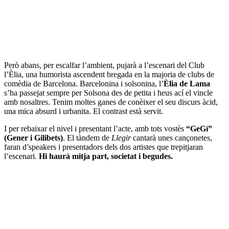
Però abans, per escalfar l’ambient, pujarà a l’escenari del Club
l’Èlia, una humorista ascendent bregada en la majoria de clubs de
comèdia de Barcelona. Barcelonina i solsonina, l’
Èlia
de Lama
s’ha passejat sempre per Solsona des de petita i heus ací el vincle
amb nosaltres. Tenim moltes ganes de conèixer el seu discurs àcid,
una mica absurd i urbanita. El contrast està servit.
I per rebaixar el nivel i presentant l’acte, amb tots vostès
“GeGí”
(Gener i Gilibets)
. El tàndem de
Llegir
cantarà unes cançonetes,
faran d’speakers i presentadors dels dos artistes que trepitjaran
l’escenari.
Hi haurà mitja part, societat i begudes.