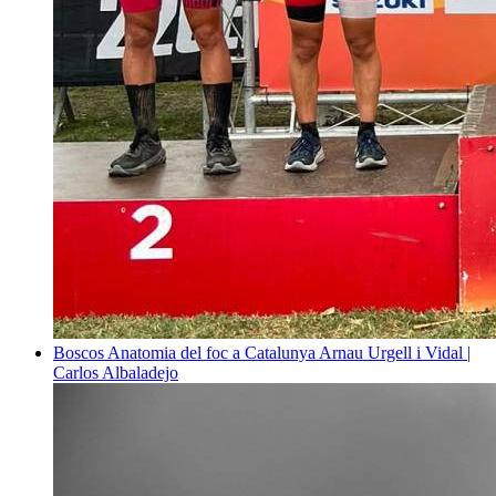
Boscos
Anatomia del foc a Catalunya
Arnau Urgell i Vidal |
Carlos Albaladejo