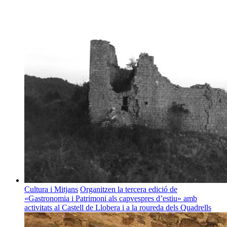
Cultura i Mitjans
Organitzen la tercera edició de
«Gastronomia i Patrimoni als capvespres d’estiu» amb
activitats al Castell de Llobera i a la roureda dels Quadrells