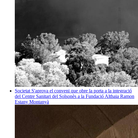
Societat
S'aprova el conveni que obre la porta a la integració
del Centre Sanitari del Solsonès a la Fundació Althaia
Ramon
Estany Montanyà