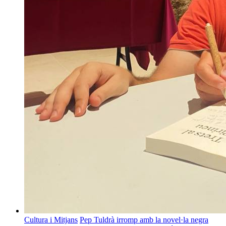
Cultura i Mitjans
Pep Tuldrà irromp amb la novel·la negra