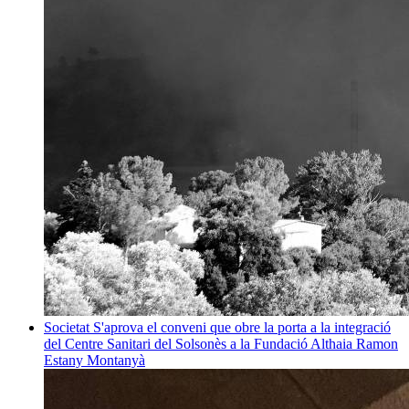
Societat
S'aprova el conveni que obre la porta a la integració
del Centre Sanitari del Solsonès a la Fundació Althaia
Ramon
Estany Montanyà