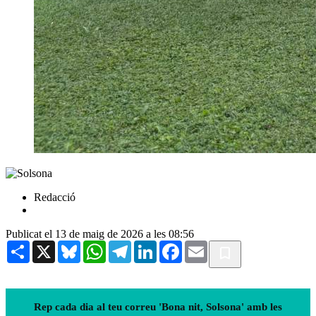
Redacció
Publicat el 13 de maig de 2026 a les 08:56
Share
X
Bluesky
WhatsApp
Telegram
LinkedIn
Facebook
Email
Rep cada dia al teu correu 'Bona nit, Solsona' amb les