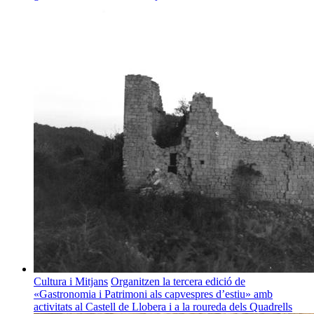
Cultura i Mitjans
Organitzen la tercera edició de
«Gastronomia i Patrimoni als capvespres d’estiu» amb
activitats al Castell de Llobera i a la roureda dels Quadrells