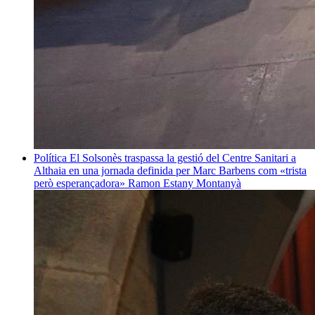
Política
El Solsonès traspassa la gestió del Centre Sanitari a
Althaia en una jornada definida per Marc Barbens com «trista
però esperançadora»
Ramon Estany Montanyà