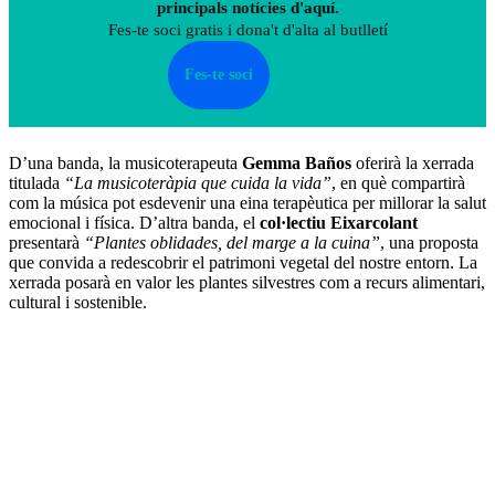
principals notícies d'aquí.
Fes-te soci gratis i dona't d'alta al butlletí
Fes-te soci
D’una banda, la musicoterapeuta
Gemma Baños
oferirà la xerrada
titulada
“La musicoteràpia que cuida la vida”
, en què compartirà
com la música pot esdevenir una eina terapèutica per millorar la salut
emocional i física. D’altra banda, el
col·lectiu Eixarcolant
presentarà
“Plantes oblidades, del marge a la cuina”
, una proposta
que convida a redescobrir el patrimoni vegetal del nostre entorn. La
xerrada posarà en valor les plantes silvestres com a recurs alimentari,
cultural i sostenible.