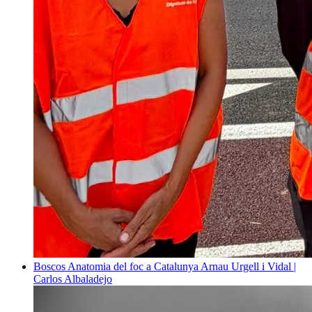
Boscos
Anatomia del foc a Catalunya
Arnau Urgell i Vidal |
Carlos Albaladejo