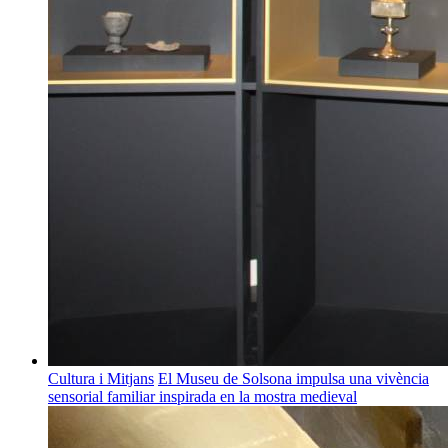
Cultura i Mitjans
El Museu de Solsona impulsa una vivència
sensorial familiar inspirada en la mostra medieval