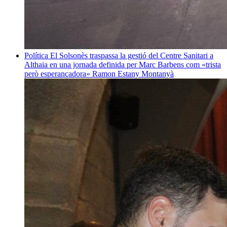
Política
El Solsonès traspassa la gestió del Centre Sanitari a
Althaia en una jornada definida per Marc Barbens com «trista
però esperançadora»
Ramon Estany Montanyà