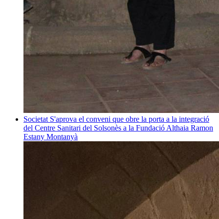
Societat
S'aprova el conveni que obre la porta a la integració
del Centre Sanitari del Solsonès a la Fundació Althaia
Ramon
Estany Montanyà