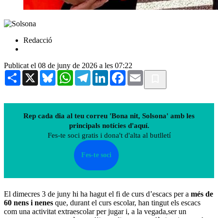
Redacció
Publicat el 08 de juny de 2026 a les 07:22
Share
X
Bluesky
WhatsApp
Telegram
LinkedIn
Facebook
Email
Rep cada dia al teu correu 'Bona nit, Solsona' amb les
principals notícies d'aquí.
Fes-te soci gratis i dona't d'alta al butlletí
Fes-te soci
El dimecres 3 de juny hi ha hagut el fi de curs d’escacs per a
més de
60 nens i nenes
que, durant el curs escolar, han tingut els escacs
com una activitat extraescolar per jugar i, a la vegada,ser un