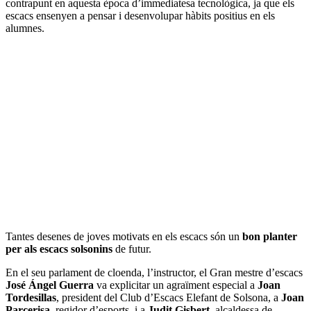
contrapunt en aquesta època d’immediatesa tecnològica, ja que els
escacs ensenyen a pensar i desenvolupar hàbits positius en els
alumnes.
Tantes desenes de joves motivats en els escacs són un
bon planter
per als escacs solsonins
de futur.
En el seu parlament de cloenda, l’instructor, el Gran mestre d’escacs
José Ángel Guerra
va explicitar un agraïment especial a
Joan
Tordesillas
, president del Club d’Escacs Elefant de Solsona, a
Joan
Parcerisa
, regidor d’esports, i a
Judit Gisbert
, alcaldessa de