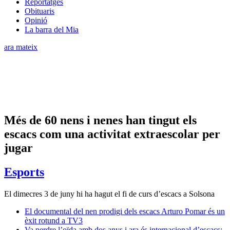
Reportatges
Obituaris
Opinió
La barra del Mia
ara mateix
Més de 60 nens i nenes han tingut els
escacs com una activitat extraescolar per
jugar
Esports
El dimecres 3 de juny hi ha hagut el fi de curs d’escacs a Solsona
El documental del nen prodigi dels escacs Arturo Pomar és un
èxit rotund a TV3
Va perdre l’oïda amb dos anys i ara és internacional d’escacs: