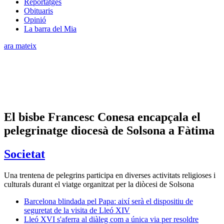
Reportatges
Obituaris
Opinió
La barra del Mia
ara mateix
El bisbe Francesc Conesa encapçala el
pelegrinatge diocesà de Solsona a Fàtima
Societat
Una trentena de pelegrins participa en diverses activitats religioses i
culturals durant el viatge organitzat per la diòcesi de Solsona
Barcelona blindada pel Papa: així serà el dispositiu de
seguretat de la visita de Lleó XIV
Lleó XVI s'aferra al diàleg com a única via per resoldre