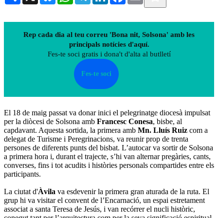
Rep cada dia al teu correu 'Bona nit, Solsona' amb les
principals notícies d'aquí.
Fes-te soci gratis i dona't d'alta al butlletí
Fes-te soci
El 18 de maig passat va donar inici el pelegrinatge diocesà impulsat
per la diòcesi de Solsona amb
Francesc Conesa
, bisbe, al
capdavant. Aquesta sortida, la primera amb
Mn. Lluís Ruiz
com a
delegat de Turisme i Peregrinacions, va reunir prop de trenta
persones de diferents punts del bisbat. L’autocar va sortir de Solsona
a primera hora i, durant el trajecte, s’hi van alternar pregàries, cants,
converses, fins i tot acudits i històries personals compartides entre els
participants.
La ciutat d'
Àvila
va esdevenir la primera gran aturada de la ruta. El
grup hi va visitar el convent de l’Encarnació, un espai estretament
associat a santa Teresa de Jesús, i van recórrer el nucli històric,
conegut tant per l’arquitectura com per la seva significació espiritual.