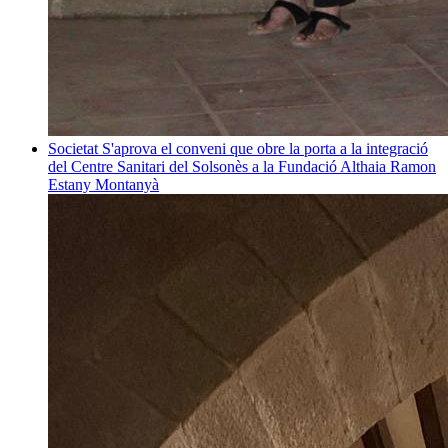
Societat
S'aprova el conveni que obre la porta a la integració
del Centre Sanitari del Solsonès a la Fundació Althaia
Ramon
Estany Montanyà