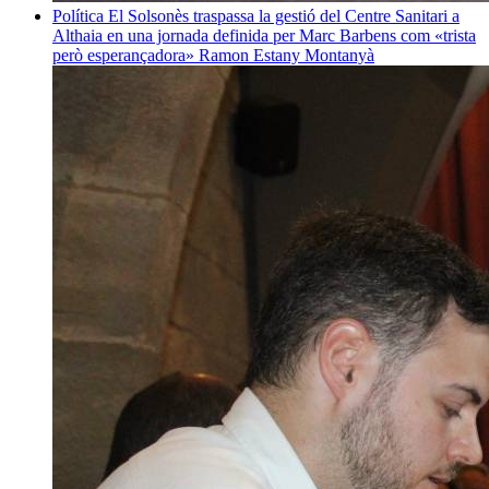
Política
El Solsonès traspassa la gestió del Centre Sanitari a
Althaia en una jornada definida per Marc Barbens com «trista
però esperançadora»
Ramon Estany Montanyà