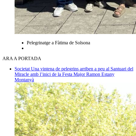
Pelegrinatge a Fàtima de Solsona
ARA A PORTADA
Societat
Una vintena de pelegrins arriben a peu al Santuari del
Miracle amb l’inici de la Festa Major
Ramon Estany
Montanyà