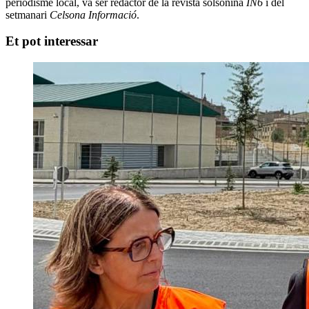
periodisme local, va ser redactor de la revista solsonina
IN6
i del
setmanari
Celsona Informació
.
Et pot interessar