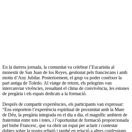
En la darrera jornada, la comunitat va celebrar l’Eucaristia al
monestir de San Juan de los Reyes, gestionat pels franciscans i amb
motiu d’Any Jubilar. Posteriorment, el grup va poder conèixer la
part antiga de Toledo. Al viatge de retorn, els pelegrins van
intercanviar vivències, ressaltant el clima de convivència, les estones
de pregària i els espais dedicats a la formació.
Després de compartir experiències, els participants van expressar:
“Ens emportem l’experiència espiritual de proximitat amb la Mare
de Déu, la pregària integrada en el dia a dia, el magnífic ambient de
fraternitat entre tots i totes, i l’oportunitat de formació proporcionada
pel bisbe Francesc, que va obrir un espai per aclarir i contestar
dubtes sobre la nostra religió i també en relació a altres confessions