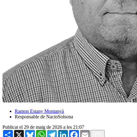
Ramon Estany Montanyà
Responsable de NacioSolsona
Publicat el 29 de maig de 2026 a les 21:07
Share
X
Bluesky
WhatsApp
Telegram
LinkedIn
Facebook
Email