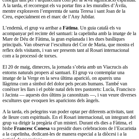
A la tarda, el recorregut els va portar fins a les muralles d’Àvila,
mentre exploraven l’empremta de santa Teresa i sant Joan de la
Creu, especialment en el marc de l’Any Jubilar.
L’endemà, el grup va arribar a
Fàtima
. Un guia català els va
acompanyar pel recinte del santuari: la capelinha amb la imatge de la
Mare de Déu de Fàtima, la gran esplanada i les dues basíliques
principals. Van observar l’escultura del Cor de Maria, que mostra el
reflex dels visitants, i van ser presents tant al Rosari internacional
com a la processó de torxes.
El 20 de maig, dimecres, la jornada s’obria amb un Viacrucis als
entorns naturals propers al santuari. El grup va contemplar una
imatge de la Verge en la seva última aparició, on apareix una
llàgrima com a símbol del dolor pels pecats humans. També van
conèixer les llars i el poble natal dels tres pastorets: Lucía, Francisco
i Jacinta — aquests dos últims ja canonitzats —, i van veure diverses
escultures que evoquen les aparicions dels àngels.
A la tarda, els pelegrins van poder optar per diferents activitats, tant
de lleure com espirituals. En el Rosari internacional, un integrant del
grup va dirigir la pregària d’un misteri. Durant els dies a Fàtima, el
bisbe
Francesc Conesa
va presidir dues celebracions de l’Eucaristia
a la capelinha, dedicant-les de manera especial a la diòcesi i a la