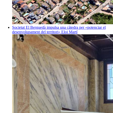
Societat
El Berguedà impulsa una càtedra per «potenciar el
desenvolupament del territori»
Eloi Martí