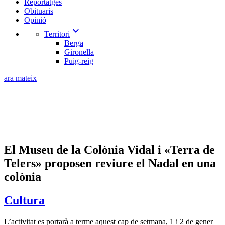
Reportatges
Obituaris
Opinió
expand_more
Territori
Berga
Gironella
Puig-reig
ara mateix
El Museu de la Colònia Vidal i «Terra de
Telers» proposen reviure el Nadal en una
colònia
Cultura
L’activitat es portarà a terme aquest cap de setmana, 1 i 2 de gener