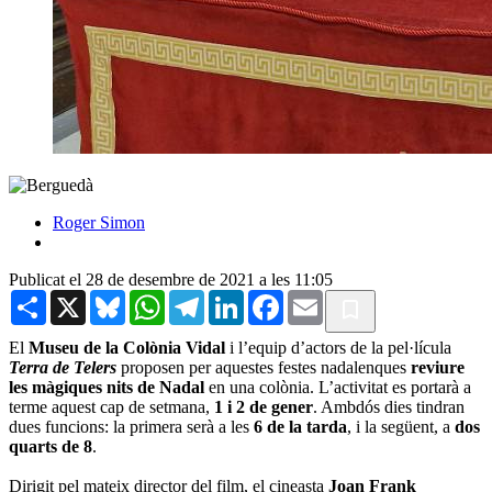
Roger Simon
Publicat el 28 de desembre de 2021 a les 11:05
Share
X
Bluesky
WhatsApp
Telegram
LinkedIn
Facebook
Email
El
Museu de la Colònia Vidal
i l’equip d’actors de la pel·lícula
Terra de Telers
proposen per aquestes festes nadalenques
reviure
les màgiques nits de Nadal
en una colònia. L’activitat es portarà a
terme aquest cap de setmana,
1 i 2 de gener
. Ambdós dies tindran
dues funcions: la primera serà a les
6 de la tarda
, i la següent, a
dos
quarts de 8
.
Dirigit pel mateix director del film, el cineasta
Joan Frank