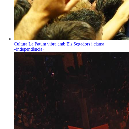
Cultura
La Patum vibra amb Els Segadors i clama
«independència»