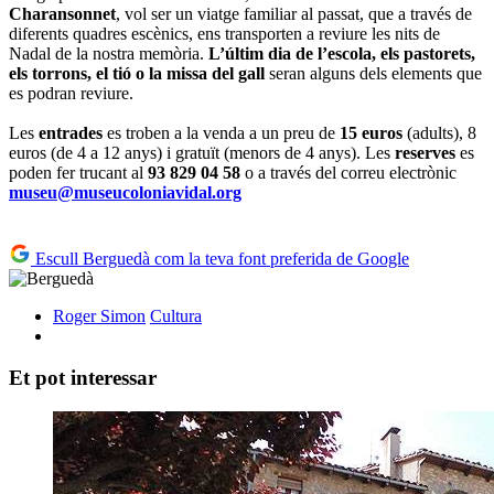
Charansonnet
, vol ser un viatge familiar al passat, que a través de
diferents quadres escènics, ens transporten a reviure les nits de
Nadal de la nostra memòria.
L’últim dia de l’escola, els pastorets,
els torrons, el tió o la missa del gall
seran alguns dels elements que
es podran reviure.
Les
entrades
es troben a la venda a un preu de
15 euros
(adults), 8
euros (de 4 a 12 anys) i gratuït (menors de 4 anys). Les
reserves
es
poden fer trucant al
93 829 04 58
o a través del correu electrònic
museu@museucoloniavidal.org
Escull Berguedà com la teva font preferida de Google
Roger Simon
Cultura
Et pot interessar