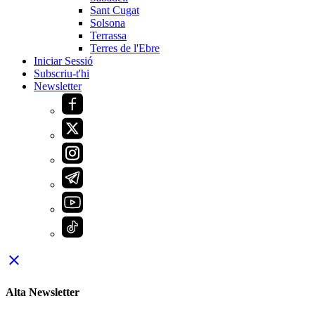
Sant Cugat
Solsona
Terrassa
Terres de l'Ebre
Iniciar Sessió
Subscriu-t'hi
Newsletter
close
Alta Newsletter