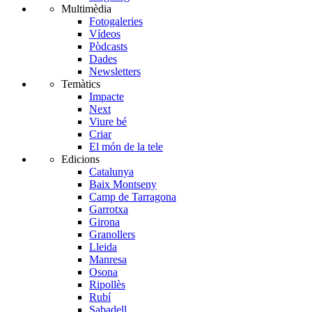
Multimèdia
Fotogaleries
Vídeos
Pòdcasts
Dades
Newsletters
Temàtics
Impacte
Next
Viure bé
Criar
El món de la tele
Edicions
Catalunya
Baix Montseny
Camp de Tarragona
Garrotxa
Girona
Granollers
Lleida
Manresa
Osona
Ripollès
Rubí
Sabadell