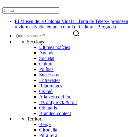
El Museu de la Colònia Vidal i «Terra de Telers» proposen
reviure el Nadal en una colònia · Cultura · Berguedà
Seccions
Últimes notícies
Agenda
Societat
Cultura
Política
Successos
Entrevistes
Reportatges
Opinió
A la vora del foc
It's only rock & roll
Obituaris
Branded content
Territori
Berga
Gironella
Puig-reig