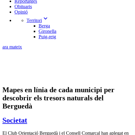
Reportatges
Obituaris
Opinió
expand_more
Territori
Berga
Gironella
Puig-reig
ara mateix
Mapes en línia de cada municipi per
descobrir els tresors naturals del
Berguedà
Societat
El Club Orientació Berguedà i el Consell Comarcal han aplegat en