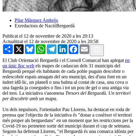
Pilar Màrquez Ambròs
Exredactora de NacióBerguedà
Publicat el 12 de novembre de 2020 a les 20:13
Actualitzat el 12 de novembre de 2020 a les 20:58
Share
X
Bluesky
WhatsApp
Telegram
LinkedIn
Facebook
Email
El Club Orientació Berguedà i el Consell Comarcal han aplegat
en
un únic lloc web
els mapes de cadascun dels 31 municipis del
Berguedà perquè els habitants de cada poble puguin descobrir o
redescobrir espais amagats del seu municipi, des d'una font en un
indret idíl·lic, un planell o una balma al costat de casa, una cova o
una fageda ja conegudes o fins i tot un pou de gel o una antiga via
del tren. La iniciativa s'anomena
Tresors del Berguedà. Un territori
per descobrir amb un mapa
.
Un dels impulsors, l'orientador Pau Llorens, ha destacat en roda de
premsa que l'objectiu de la iniciativa és "donar a conèixer el territori
més proper als berguedans" en un moment que les restriccions per la
Covid-19 no permeten sortir del municipi durant el cap de setmana.
Segons ha defensat Llorens, "el Berguedà és una comarca idònia per