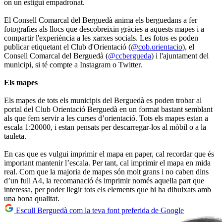
on un estigui empadronat.
El Consell Comarcal del Berguedà anima els berguedans a fer
fotografies als llocs que descobreixin gràcies a aquests mapes i a
compartir l'experiència a les xarxes socials. Les fotos es poden
publicar etiquetant el Club d'Orientació (
@cob.orientacio
), el
Consell Comarcal del Berguedà (
@ccbergueda
) i l'ajuntament del
municipi, si té compte a Instagram o Twitter.
Els mapes
Els mapes de tots els municipis del Berguedà es poden trobar al
portal del Club Orientació Berguedà en un format bastant semblant
als que fem servir a les curses d’orientació. Tots els mapes estan a
escala 1:20000, i estan pensats per descarregar-los al mòbil o a la
tauleta.
En cas que es vulgui imprimir el mapa en paper, cal recordar que és
important mantenir l’escala. Per tant, cal imprimir el mapa en mida
real. Com que la majoria de mapes són molt grans i no caben dins
d’un full A4, la recomanació és imprimir només aquella part que
interessa, per poder llegir tots els elements que hi ha dibuixats amb
una bona qualitat.
Escull Berguedà com la teva font preferida de Google