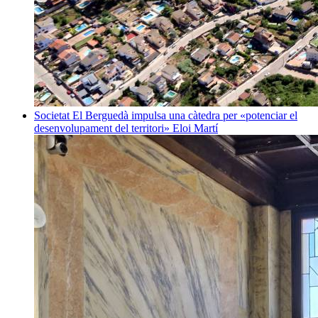
Societat
El Berguedà impulsa una càtedra per «potenciar el
desenvolupament del territori»
Eloi Martí