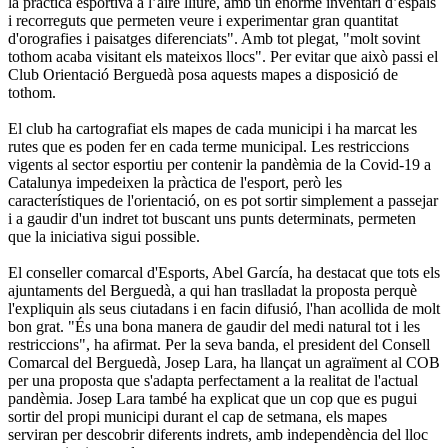
la pràctica esportiva a l’aire lliure, amb un enorme inventari d’espais
i recorreguts que permeten veure i experimentar gran quantitat
d'orografies i paisatges diferenciats". Amb tot plegat, "molt sovint
tothom acaba visitant els mateixos llocs". Per evitar que això passi el
Club Orientació Berguedà posa aquests mapes a disposició de
tothom.
El club ha cartografiat els mapes de cada municipi i ha marcat les
rutes que es poden fer en cada terme municipal. Les restriccions
vigents al sector esportiu per contenir la pandèmia de la Covid-19 a
Catalunya impedeixen la pràctica de l'esport, però les
característiques de l'orientació, on es pot sortir simplement a passejar
i a gaudir d'un indret tot buscant uns punts determinats, permeten
que la iniciativa sigui possible.
El conseller comarcal d'Esports, Abel García, ha destacat que tots els
ajuntaments del Berguedà, a qui han traslladat la proposta perquè
l'expliquin als seus ciutadans i en facin difusió, l'han acollida de molt
bon grat. "És una bona manera de gaudir del medi natural tot i les
restriccions", ha afirmat. Per la seva banda, el president del Consell
Comarcal del Berguedà, Josep Lara, ha llançat un agraïment al COB
per una proposta que s'adapta perfectament a la realitat de l'actual
pandèmia. Josep Lara també ha explicat que un cop que es pugui
sortir del propi municipi durant el cap de setmana, els mapes
serviran per descobrir diferents indrets, amb independència del lloc