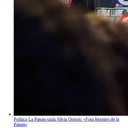
Política
La Patum xiula Sílvia Orriols: «Fora feixistes de la
Patum»