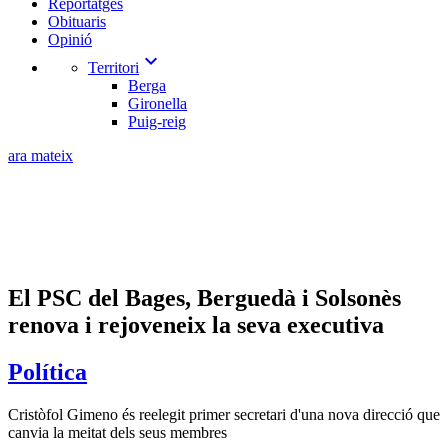
Reportatges
Obituaris
Opinió
expand_more
Territori
Berga
Gironella
Puig-reig
ara mateix
El PSC del Bages, Berguedà i Solsonès
renova i rejoveneix la seva executiva
Política
Cristòfol Gimeno és reelegit primer secretari d'una nova direcció que
canvia la meitat dels seus membres