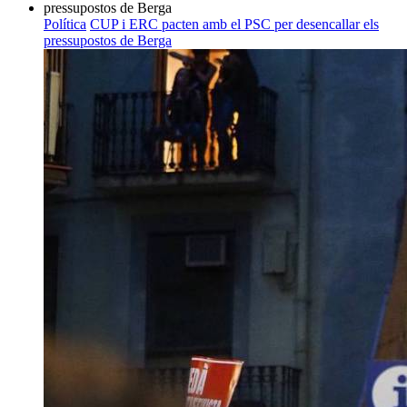
Política
CUP i ERC pacten amb el PSC per desencallar els
pressupostos de Berga