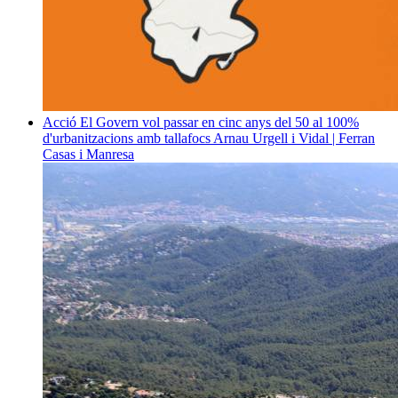
Acció
El Govern vol passar en cinc anys del 50 al 100%
d'urbanitzacions amb tallafocs
Arnau Urgell i Vidal | Ferran
Casas i Manresa