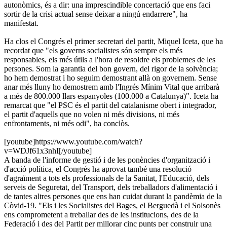
autonòmics, és a dir: una imprescindible concertació que ens faci
sortir de la crisi actual sense deixar a ningú endarrere", ha
manifestat.
Ha clos el Congrés el primer secretari del partit, Miquel Iceta, que ha
recordat que "els governs socialistes són sempre els més
responsables, els més útils a l'hora de resoldre els problemes de les
persones. Som la garantia del bon govern, del rigor de la solvència;
ho hem demostrat i ho seguim demostrant allà on governem. Sense
anar més lluny ho demostrem amb l'Ingrés Mínim Vital que arribarà
a més de 800.000 llars espanyoles (100.000 a Catalunya)". Iceta ha
remarcat que "el PSC és el partit del catalanisme obert i integrador,
el partit d'aquells que no volen ni més divisions, ni més
enfrontaments, ni més odi", ha conclòs.
[youtube]https://www.youtube.com/watch?
v=WDJf61x3nhI[/youtube]
A banda de l'informe de gestió i de les ponències d'organització i
d'acció política, el Congrés ha aprovat també una resolució
d'agraïment a tots els professionals de la Sanitat, l'Educació, dels
serveis de Seguretat, del Transport, dels treballadors d'alimentació i
de tantes altres persones que ens han cuidat durant la pandèmia de la
Còvid-19. "Els i les Socialistes del Bages, el Berguedà i el Solsonès
ens comprometent a treballar des de les institucions, des de la
Federació i des del Partit per millorar cinc punts per construir una