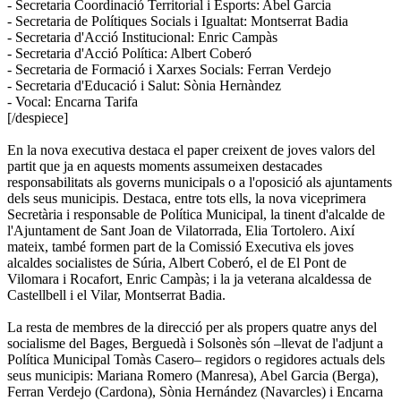
- Secretaria Coordinació Territorial i Esports: Abel Garcia
- Secretaria de Polítiques Socials i Igualtat: Montserrat Badia
- Secretaria d'Acció Institucional: Enric Campàs
- Secretaria d'Acció Política: Albert Coberó
- Secretaria de Formació i Xarxes Socials: Ferran Verdejo
- Secretaria d'Educació i Salut: Sònia Hernàndez
- Vocal: Encarna Tarifa
[/despiece]
En la nova executiva destaca el paper creixent de joves valors del
partit que ja en aquests moments assumeixen destacades
responsabilitats als governs municipals o a l'oposició als ajuntaments
dels seus municipis. Destaca, entre tots ells, la nova viceprimera
Secretària i responsable de Política Municipal, la tinent d'alcalde de
l'Ajuntament de Sant Joan de Vilatorrada, Elia Tortolero. Així
mateix, també formen part de la Comissió Executiva els joves
alcaldes socialistes de Súria, Albert Coberó, el de El Pont de
Vilomara i Rocafort, Enric Campàs; i la ja veterana alcaldessa de
Castellbell i el Vilar, Montserrat Badia.
La resta de membres de la direcció per als propers quatre anys del
socialisme del Bages, Berguedà i Solsonès són –llevat de l'adjunt a
Política Municipal Tomàs Casero– regidors o regidores actuals dels
seus municipis: Mariana Romero (Manresa), Abel Garcia (Berga),
Ferran Verdejo (Cardona), Sònia Hernández (Navarcles) i Encarna