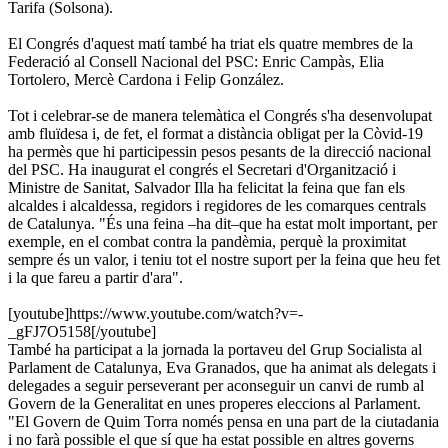
Tarifa (Solsona).
El Congrés d'aquest matí també ha triat els quatre membres de la
Federació al Consell Nacional del PSC: Enric Campàs, Elia
Tortolero, Mercè Cardona i Felip González.
Tot i celebrar-se de manera telemàtica el Congrés s'ha desenvolupat
amb fluïdesa i, de fet, el format a distància obligat per la Còvid-19
ha permès que hi participessin pesos pesants de la direcció nacional
del PSC. Ha inaugurat el congrés el Secretari d'Organització i
Ministre de Sanitat, Salvador Illa ha felicitat la feina que fan els
alcaldes i alcaldessa, regidors i regidores de les comarques centrals
de Catalunya. "És una feina –ha dit–que ha estat molt important, per
exemple, en el combat contra la pandèmia, perquè la proximitat
sempre és un valor, i teniu tot el nostre suport per la feina que heu fet
i la que fareu a partir d'ara".
[youtube]https://www.youtube.com/watch?v=-
_gFJ7O5158[/youtube]
També ha participat a la jornada la portaveu del Grup Socialista al
Parlament de Catalunya, Eva Granados, que ha animat als delegats i
delegades a seguir perseverant per aconseguir un canvi de rumb al
Govern de la Generalitat en unes properes eleccions al Parlament.
"El Govern de Quim Torra només pensa en una part de la ciutadania
i no farà possible el que sí que ha estat possible en altres governs