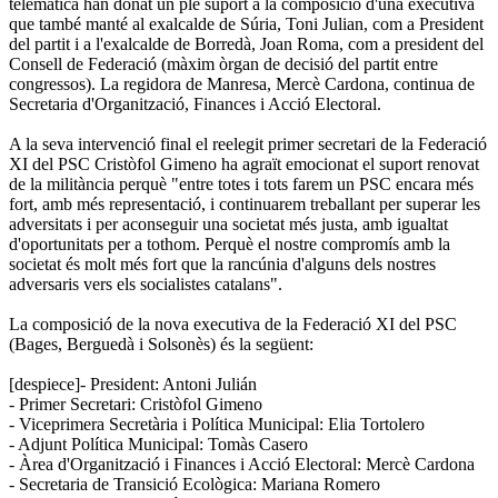
telemàtica han donat un ple suport a la composició d'una executiva
que també manté al exalcalde de Súria, Toni Julian, com a President
del partit i a l'exalcalde de Borredà, Joan Roma, com a president del
Consell de Federació (màxim òrgan de decisió del partit entre
congressos). La regidora de Manresa, Mercè Cardona, continua de
Secretaria d'Organització, Finances i Acció Electoral.
A la seva intervenció final el reelegit primer secretari de la Federació
XI del PSC Cristòfol Gimeno ha agraït emocionat el suport renovat
de la militància perquè "entre totes i tots farem un PSC encara més
fort, amb més representació, i continuarem treballant per superar les
adversitats i per aconseguir una societat més justa, amb igualtat
d'oportunitats per a tothom. Perquè el nostre compromís amb la
societat és molt més fort que la rancúnia d'alguns dels nostres
adversaris vers els socialistes catalans".
La composició de la nova executiva de la Federació XI del PSC
(Bages, Berguedà i Solsonès) és la següent:
[despiece]- President: Antoni Julián
- Primer Secretari: Cristòfol Gimeno
- Viceprimera Secretària i Política Municipal: Elia Tortolero
- Adjunt Política Municipal: Tomàs Casero
- Àrea d'Organització i Finances i Acció Electoral: Mercè Cardona
- Secretaria de Transició Ecològica: Mariana Romero