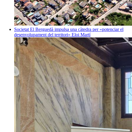
Societat
El Berguedà impulsa una càtedra per «potenciar el
desenvolupament del territori»
Eloi Martí