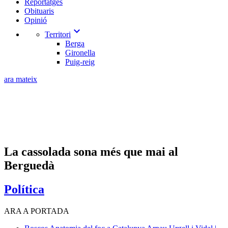
Reportatges
Obituaris
Opinió
expand_more
Territori
Berga
Gironella
Puig-reig
ara mateix
La cassolada sona més que mai al
Berguedà
Política
ARA A PORTADA