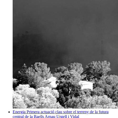
Energia
Primera actuació clau sobre el terreny de la futura
central de la Baells
Arnau Urgell i Vidal