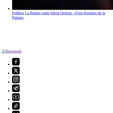
Política
La Patum xiula Sílvia Orriols: «Fora feixistes de la
Patum»