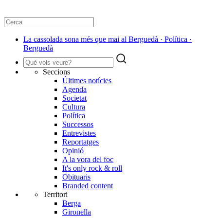
La cassolada sona més que mai al Berguedà · Política ·
Berguedà
Seccions
Últimes notícies
Agenda
Societat
Cultura
Política
Successos
Entrevistes
Reportatges
Opinió
A la vora del foc
It's only rock & roll
Obituaris
Branded content
Territori
Berga
Gironella