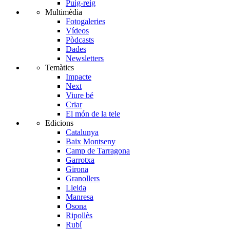
Puig-reig
Multimèdia
Fotogaleries
Vídeos
Pòdcasts
Dades
Newsletters
Temàtics
Impacte
Next
Viure bé
Criar
El món de la tele
Edicions
Catalunya
Baix Montseny
Camp de Tarragona
Garrotxa
Girona
Granollers
Lleida
Manresa
Osona
Ripollès
Rubí