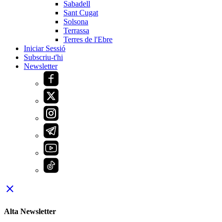
Sabadell
Sant Cugat
Solsona
Terrassa
Terres de l'Ebre
Iniciar Sessió
Subscriu-t'hi
Newsletter
close
Alta Newsletter