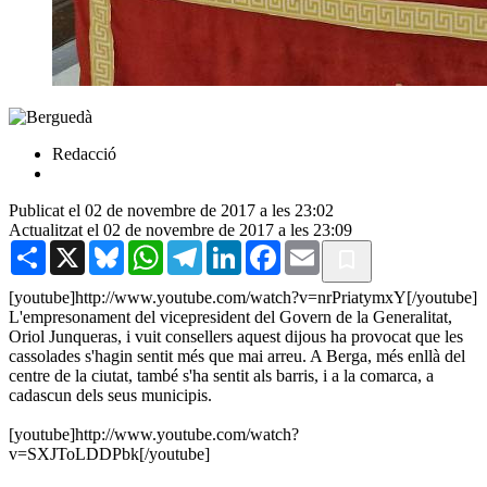
Redacció
Publicat el 02 de novembre de 2017 a les 23:02
Actualitzat el 02 de novembre de 2017 a les 23:09
Share
X
Bluesky
WhatsApp
Telegram
LinkedIn
Facebook
Email
[youtube]http://www.youtube.com/watch?v=nrPriatymxY[/youtube]
L'empresonament del vicepresident del Govern de la Generalitat,
Oriol Junqueras, i vuit consellers aquest dijous ha provocat que les
cassolades s'hagin sentit més que mai arreu. A Berga, més enllà del
centre de la ciutat, també s'ha sentit als barris, i a la comarca, a
cadascun dels seus municipis.
[youtube]http://www.youtube.com/watch?
v=SXJToLDDPbk[/youtube]