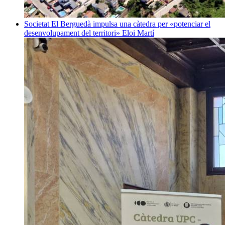
Societat
El Berguedà impulsa una càtedra per «potenciar el
desenvolupament del territori»
Eloi Martí