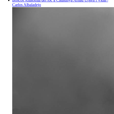
Boscos
Anatomia del foc a Catalunya
Arnau Urgell i Vidal |
Carlos Albaladejo