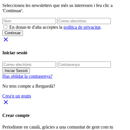
Seleccioneu les newsletters que més us interessen i feu clic a
'Continuar'.
En donar-te d'alta acceptes la
política de privacitat
.
Continuar
close
Iniciar sessió
Iniciar Sessió
Has oblidat la contrasenya?
No tens compte a Berguedà?
Crea'n un gratis
close
Crear compte
Periodisme
en català
, gràcies a una comunitat de gent com tu