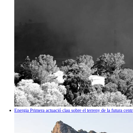
Energia
Primera actuació clau sobre el terreny de la futura centr