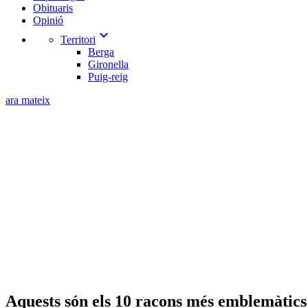
Obituaris
Opinió
expand_more
Territori
Berga
Gironella
Puig-reig
ara mateix
Aquests són els 10 racons més emblemàtics