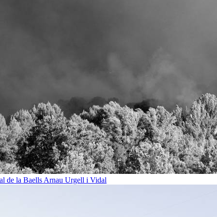
al de la Baells
Arnau Urgell i Vidal