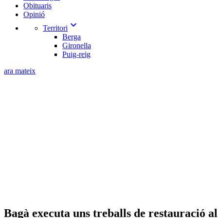
Obituaris
Opinió
expand_more
Territori
Berga
Gironella
Puig-reig
ara mateix
Bagà executa uns treballs de restauració al