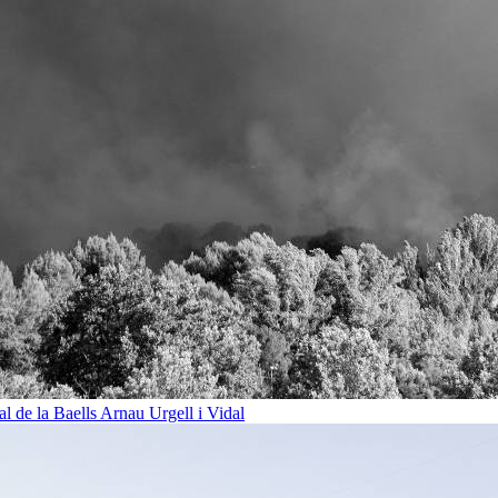
al de la Baells
Arnau Urgell i Vidal