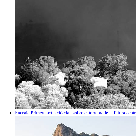
Energia
Primera actuació clau sobre el terreny de la futura centr