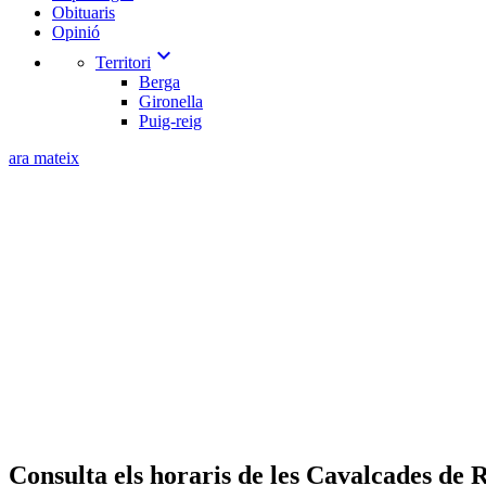
Obituaris
Opinió
expand_more
Territori
Berga
Gironella
Puig-reig
ara mateix
Consulta els horaris de les Cavalcades de 