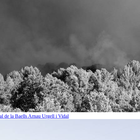
al de la Baells
Arnau Urgell i Vidal