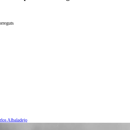
orreguts
rlos Albaladejo