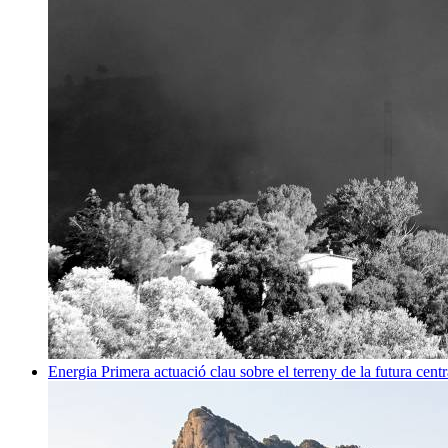
Energia
Primera actuació clau sobre el terreny de la futura centr