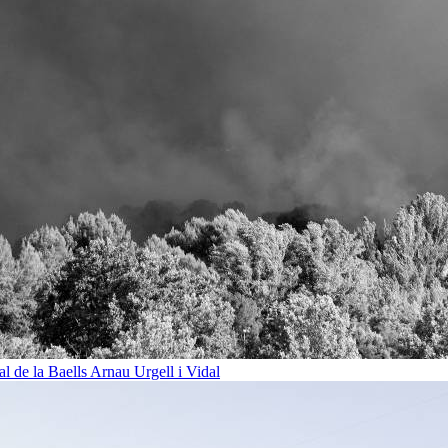
al de la Baells
Arnau Urgell i Vidal