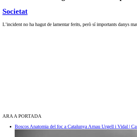
Societat
L’incident no ha hagut de lamentar ferits, però sí importants danys mat
ARA A PORTADA
Boscos
Anatomia del foc a Catalunya
Arnau Urgell i Vidal | Ca