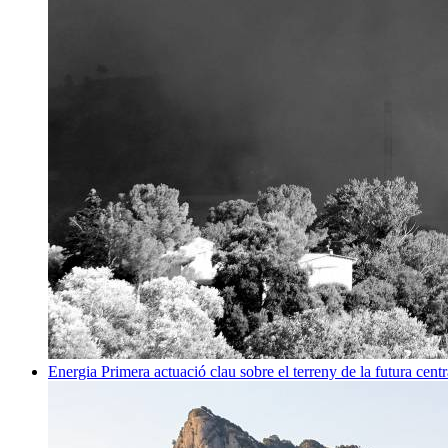
Energia
Primera actuació clau sobre el terreny de la futura centr