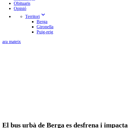
Obituaris
Opinió
expand_more
Territori
Berga
Gironella
Puig-reig
ara mateix
El bus urbà de Berga es desfrena i impacta 