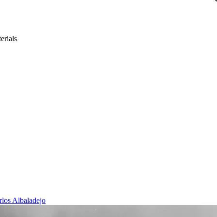
erials
rlos Albaladejo