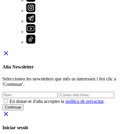
close
Alta Newsletter
Seleccioneu les newsletters que més us interessen i feu clic a
'Continuar'.
En donar-te d'alta acceptes la
política de privacitat
.
Continuar
close
Iniciar sessió