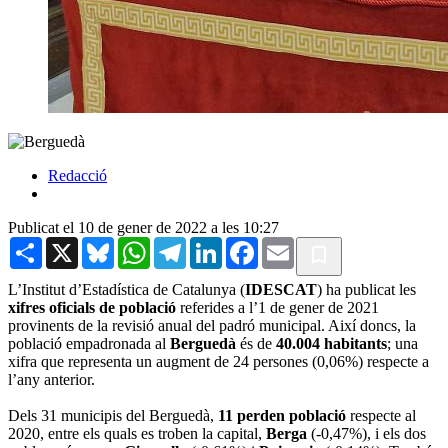
Redacció
Publicat el 10 de gener de 2022 a les 10:27
Share
X
Bluesky
WhatsApp
Telegram
LinkedIn
Facebook
Email
L’Institut d’Estadística de Catalunya (
IDESCAT
) ha publicat les
xifres oficials de població
referides a l’1 de gener de 2021
provinents de la revisió anual del padró municipal. Així doncs, la
població empadronada al
Berguedà
és de
40.004 habitants
; una
xifra que representa un augment de 24 persones (0,06%) respecte a
l’any anterior.
Dels 31 municipis del Berguedà,
11 perden població
respecte al
2020, entre els quals es troben la capital,
Berga
(-0,47%), i els dos