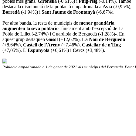
pobles més grans,
Gironella
(-0,61%) i
Puig-reig
(-0,14%). També
destaca la disminució de la població empadronada a
Avià
(-0,95%),
Borredà
(-1,94%) i
Sant Jaume de Frontanyà
(-6,67%).
Per altra banda, la resta de municipis de
menor grandària
augmenten la seva població
-únicament amb l’excepció de La
Pobla de Lillet (-2,74%) i Guardiola de Berguedà (-1,28%)-. En
aquest grup destaquen
Gósol
(+12,62%),
La Nou de Berguedà
(+8,64%),
Castell de l’Areny
(+7,46%),
Castellar de n’Hug
(+7,05%),
L’Espunyola
(+6,61%) i
Cercs
(+3,48%).
Població empadronada a 1 de gener de 2021 als municipis del Berguedà. Foto