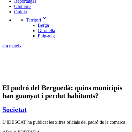
Reportatges
Obituaris
Opinió
expand_more
Territori
Berga
Gironella
Puig-reig
ara mateix
El padró del Berguedà: quins municipis
han guanyat i perdut habitants?
Societat
L’IDESCAT ha publicat les xifres oficials del padró de la comarca