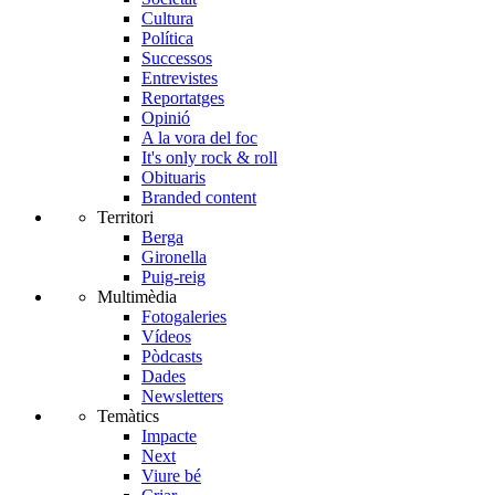
Cultura
Política
Successos
Entrevistes
Reportatges
Opinió
A la vora del foc
It's only rock & roll
Obituaris
Branded content
Territori
Berga
Gironella
Puig-reig
Multimèdia
Fotogaleries
Vídeos
Pòdcasts
Dades
Newsletters
Temàtics
Impacte
Next
Viure bé