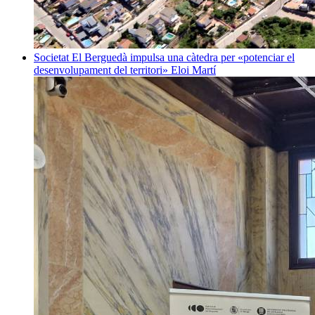
Societat
El Berguedà impulsa una càtedra per «potenciar el
desenvolupament del territori»
Eloi Martí