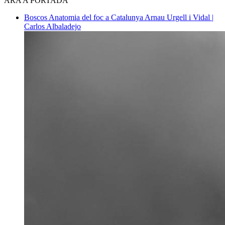
ARA A PORTADA
Boscos
Anatomia del foc a Catalunya
Arnau Urgell i Vidal |
Carlos Albaladejo