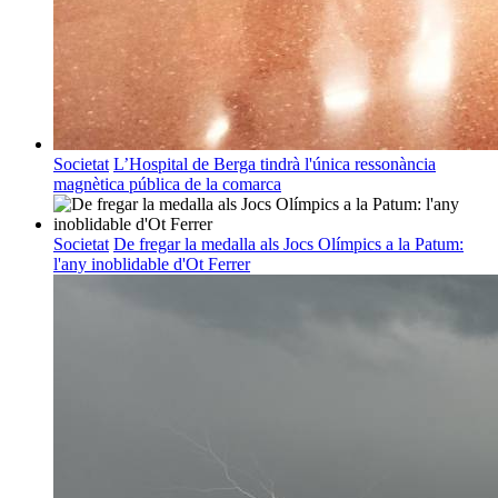
Societat
L’Hospital de Berga tindrà l'única ressonància
magnètica pública de la comarca
Societat
De fregar la medalla als Jocs Olímpics a la Patum:
l'any inoblidable d'Ot Ferrer