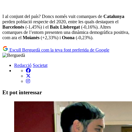
I al conjunt del país? Doncs només vuit comarques de
Catalunya
perden població respecte del 2020, entre les quals destaquen el
Barcelonès
(-1,45%) i el
Baix Llobregat
(-0,16%). Altres
comarques de l’entorn presenten una dinàmica demogràfica positiva,
com ara el
Moianès
(+2,33%) i
Osona
(-0,23%).
Escull Berguedà com la teva font preferida de Google
Redacció
Societat
Et pot interessar