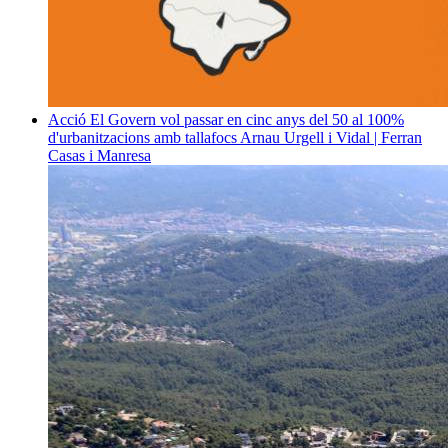
Acció
El Govern vol passar en cinc anys del 50 al 100%
d'urbanitzacions amb tallafocs
Arnau Urgell i Vidal | Ferran
Casas i Manresa