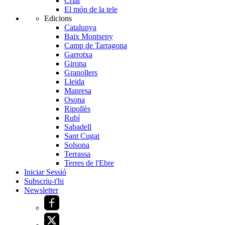
Criar
El món de la tele
Edicions
Catalunya
Baix Montseny
Camp de Tarragona
Garrotxa
Girona
Granollers
Lleida
Manresa
Osona
Ripollès
Rubí
Sabadell
Sant Cugat
Solsona
Terrassa
Terres de l'Ebre
Iniciar Sessió
Subscriu-t'hi
Newsletter