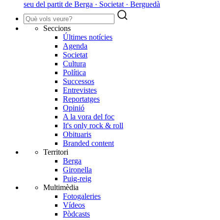
seu del partit de Berga · Societat · Berguedà
Seccions
Últimes notícies
Agenda
Societat
Cultura
Política
Successos
Entrevistes
Reportatges
Opinió
A la vora del foc
It's only rock & roll
Obituaris
Branded content
Territori
Berga
Gironella
Puig-reig
Multimèdia
Fotogaleries
Vídeos
Pòdcasts