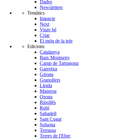
Dades
Newsletters
Temàtics
Impacte
Next
Viure bé
Criar
El món de la tele
Edicions
Catalunya
Baix Montseny
Camp de Tarragona
Garrotxa
Girona
Granollers
Lleida
Manresa
Osona
Ripollès
Rubí
Sabadell
Sant Cugat
Solsona
Terrassa
Terres de l'Ebre