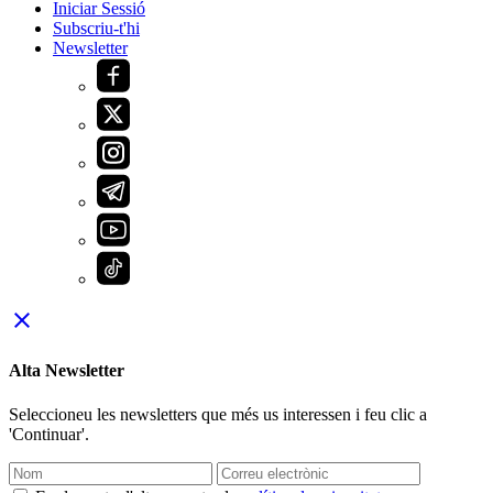
Iniciar Sessió
Subscriu-t'hi
Newsletter
close
Alta Newsletter
Seleccioneu les newsletters que més us interessen i feu clic a
'Continuar'.