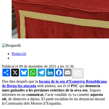
Redacció
Publicat el 09 de desembre de 2021 a les 11:36
Share
X
Bluesky
WhatsApp
Telegram
LinkedIn
Facebook
Email
Dos dies després que la
façana de la seu d’Esquerra Republicana
de Berga fos atacada
amb pintura, ara és el
PSC
qui
denuncia
unes guixades a les persianes exteriors de la seva seu
. Segons
informen en un
comunicat
, l’acte vandàlic es va cometre
aquesta
nit
, de dimecres a dijous. El partit socialista ho ha denunciat davant
la Comissaria dels Mossos d’Esquadra.