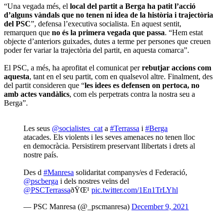
“Una vegada més, el
local del partit a Berga ha patit l’acció
d’alguns vàndals que no tenen ni idea de la història i trajectòria
del PSC
”, defensa l’executiva socialista. En aquest sentit,
remarquen que
no és la primera vegada que passa
. “Hem estat
objecte d’anteriors guixades, dutes a terme per persones que creuen
poder fer variar la trajectòria del partit, en aquesta comarca”.
El PSC, a més, ha aprofitat el comunicat per
rebutjar accions com
aquesta
, tant en el seu partit, com en qualsevol altre. Finalment, des
del partit consideren que “
les idees es defensen on pertoca, no
amb actes vandàlics
, com els perpetrats contra la nostra seu a
Berga”.
Les seus
@socialistes_cat
a
#Terrassa
i
#Berga
atacades. Els violents i les seves amenaces no tenen lloc
en democràcia. Persistirem preservant llibertats i drets al
nostre país.
Des d
#Manresa
solidaritat companys/es d Federació,
@pscberga
i dels nostres veïns del
@PSCTerrassa
ðŸŒ¹
pic.twitter.com/1En1TrLYhl
— PSC Manresa (@_pscmanresa)
December 9, 2021