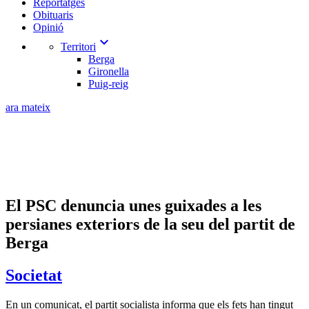
Reportatges
Obituaris
Opinió
expand_more
Territori
Berga
Gironella
Puig-reig
ara mateix
El PSC denuncia unes guixades a les
persianes exteriors de la seu del partit de
Berga
Societat
En un comunicat, el partit socialista informa que els fets han tingut