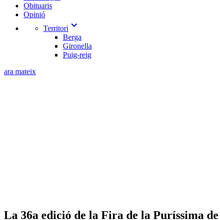
Obituaris
Opinió
expand_more
Territori
Berga
Gironella
Puig-reig
ara mateix
La 36a edició de la Fira de la Puríssima d