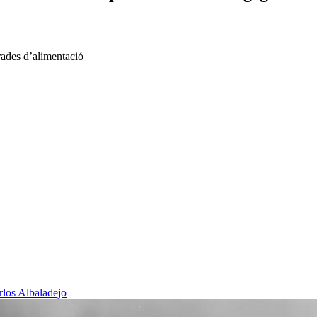
rades d’alimentació
rlos Albaladejo