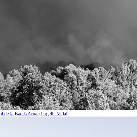
al de la Baells
Arnau Urgell i Vidal