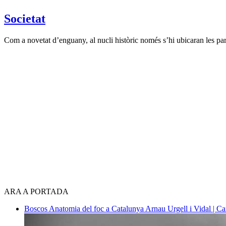
Societat
Com a novetat d’enguany, al nucli històric només s’hi ubicaran les pa
ARA A PORTADA
Boscos
Anatomia del foc a Catalunya
Arnau Urgell i Vidal | Ca