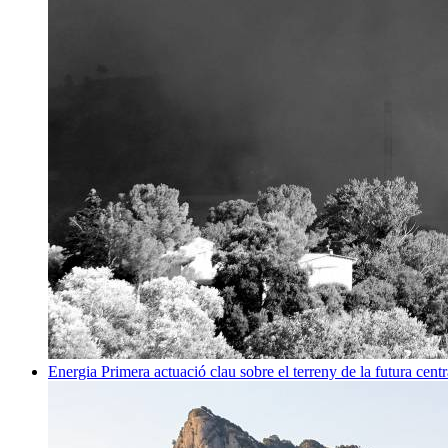
Energia
Primera actuació clau sobre el terreny de la futura centr