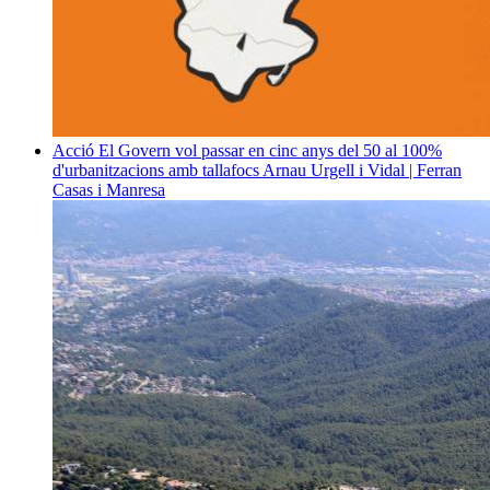
Acció
El Govern vol passar en cinc anys del 50 al 100%
d'urbanitzacions amb tallafocs
Arnau Urgell i Vidal | Ferran
Casas i Manresa