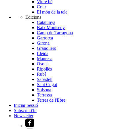
Viure bé
Criar
El món de la tele
Edicions
Catalunya
Baix Montseny
Camp de Tarragona
Garrotxa
Girona
Granollers
Lleida
Manresa
Osona
Ripollès
Rubí
Sabadell
Sant Cugat
Solsona
Terrassa
Terres de l'Ebre
Iniciar Sessió
Subscriu-t'hi
Newsletter