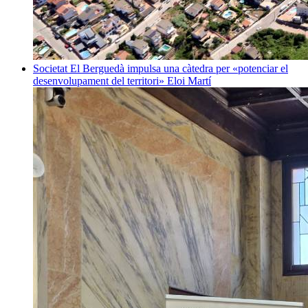
Societat
El Berguedà impulsa una càtedra per «potenciar el
desenvolupament del territori»
Eloi Martí