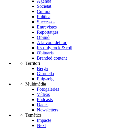
Agenda
Societat
Cultura
Política
Successos
Entrevistes
Reportatges
Opinió
A la vora del foc
It's only rock & roll
Obituaris
Branded content
Territori
Berga
Gironella
Puig-reig
Multimèdia
Fotogaleries
Vídeos
Pòdcasts
Dades
Newsletters
Temàtics
Impacte
Next