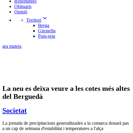
Reportatges
Obituaris
Opinió
expand_more
Territori
Berga
Gironella
Puig-reig
ara mateix
La neu es deixa veure a les cotes més altes
del Berguedà
Societat
La jornada de precipitacions generalitzades a la comarca donarà pas
a un cap de setmana d'estabilitat i temperatures a l'alça