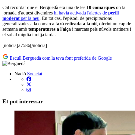
Cal recordar que el Berguedà era una de les
10 comarques
on la
jornada d'aquest divendres
hi havia activada l'alertes de
perill
moderat
per la neu
. En tot cas, l'episodi de precipitacions
generalitzades a la comarca f
arà retirada a la nit
, oferint un cap de
setmana amb
temperatures a l'alça
i marcats pels núvols matiners i
el sol al migdia i mitja tarda.
[noticia]27586[/noticia]
Escull Berguedà com la teva font preferida de Google
Nació
Societat
Et pot interessar