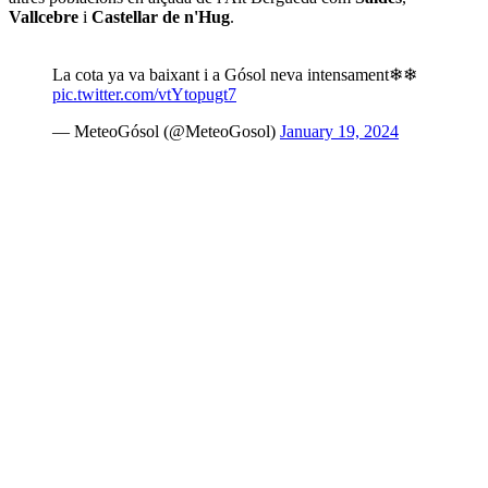
Vallcebre
i
Castellar de n'Hug
.
La cota ya va baixant i a Gósol neva intensament❄❄
pic.twitter.com/vtYtopugt7
— MeteoGósol (@MeteoGosol)
January 19, 2024