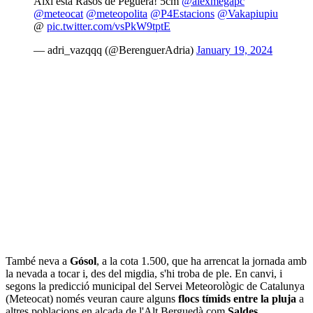
Aixi esta Rasos de Peguera! 5cm
@alexmegapc
@meteocat
@meteopolita
@P4Estacions
@Vakapiupiu
@
pic.twitter.com/vsPkW9tptE
— adri_vazqqq (@BerenguerAdria)
January 19, 2024
També neva a
Gósol
, a la cota 1.500, que ha arrencat la jornada amb
la nevada a tocar i, des del migdia, s'hi troba de ple. En canvi, i
segons la predicció municipal del Servei Meteorològic de Catalunya
(Meteocat) només veuran caure alguns
flocs tímids entre la pluja
a
altres poblacions en alçada de l'Alt Berguedà com
Saldes
,