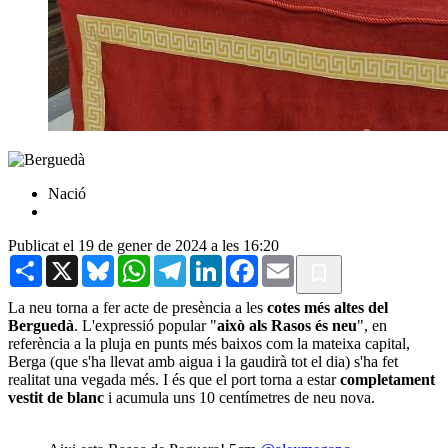
Nació
Publicat el 19 de gener de 2024 a les 16:20
Share
X
Bluesky
WhatsApp
Telegram
LinkedIn
Facebook
Email
La neu torna a fer acte de presència a les
cotes més altes del
Berguedà
. L'expressió popular "
això als Rasos és neu
", en
referència a la pluja en punts més baixos com la mateixa capital,
Berga (que s'ha llevat amb aigua i la gaudirà tot el dia) s'ha fet
realitat una vegada més. I és que el port torna a estar
completament
vestit de blanc
i acumula uns 10 centímetres de neu nova.