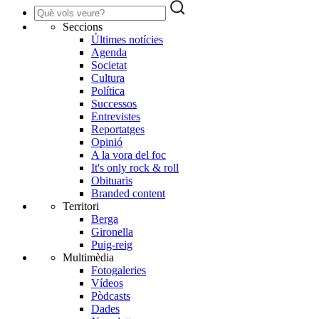
Seccions
Últimes notícies
Agenda
Societat
Cultura
Política
Successos
Entrevistes
Reportatges
Opinió
A la vora del foc
It's only rock & roll
Obituaris
Branded content
Territori
Berga
Gironella
Puig-reig
Multimèdia
Fotogaleries
Vídeos
Pòdcasts
Dades