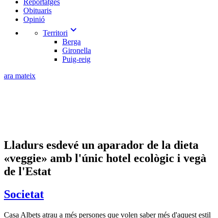
Reportatges
Obituaris
Opinió
expand_more
Territori
Berga
Gironella
Puig-reig
ara mateix
Lladurs esdevé un aparador de la dieta
«veggie» amb l'únic hotel ecològic i vegà
de l'Estat
Societat
Casa Albets atrau a més persones que volen saber més d'aquest estil