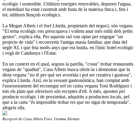
ecològic i sostenible. Utilitzen energies renovables, depuren l'aigua,
el mobiliari ha estat construït amb fusta de la mateixa finca i, fins i
tot, utilitzen llençols ecològics.
La Megan Albets i el Joel Llurda, propietaris del negoci, són vegans.
"El tema ecològic ens preocupava i volíem anar més enllà dels petits
gestos", explica ella. Per aquesta raó van optar per engegar "un
projecte de vida" i reconvertir l'antiga masia familiar, que data del
segle XI, i que feia molts anys que era buida, en l'únic hotel ecològic
i vegà de Catalunya i l'Estat.
En un context en el qual, segons la parella, "costa" trobar restaurants
vegans de "qualitat", Casa Albets busca oferir-la i demostrar que la
dieta vegana "no té per què ser avorrida i pot ser creativa i gustosa",
explica Llurda. Així, en la vessant gastronòmica, han comptat amb
l'assessorament del reconegut xef en cuina vegana Toni Rodríguez i
tots els plats que ofereixen són receptes d'ell. A més, aposten pel
producte ecològic i de proximitat, adquirits a productors locals, pel
que a la carta "és impossible trobar res que no sigui de temporada",
afegeix ella.
Recepció de Casa Albets Foto: Gemma Aleman