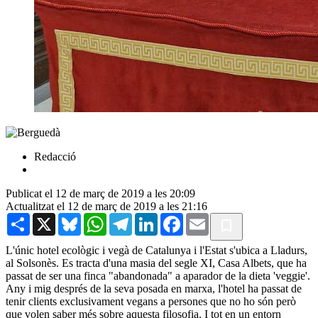
Redacció
Publicat el 12 de març de 2019 a les 20:09
Actualitzat el 12 de març de 2019 a les 21:16
Share
X
Bluesky
WhatsApp
Telegram
LinkedIn
Facebook
Email
L'únic hotel ecològic i vegà de Catalunya i l'Estat s'ubica a Lladurs,
al Solsonès. Es tracta d'una masia del segle XI, Casa Albets, que ha
passat de ser una finca "abandonada" a aparador de la dieta 'veggie'.
Any i mig després de la seva posada en marxa, l'hotel ha passat de
tenir clients exclusivament vegans a persones que no ho són però
que volen saber més sobre aquesta filosofia. I tot en un entorn