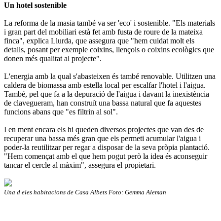
Un hotel sostenible
La reforma de la masia també va ser 'eco' i sostenible. "Els materials
i gran part del mobiliari està fet amb fusta de roure de la mateixa
finca", explica Llurda, que assegura que "hem cuidat molt els
detalls, posant per exemple coixins, llençols o coixins ecològics que
donen més qualitat al projecte".
L'energia amb la qual s'abasteixen és també renovable. Utilitzen una
caldera de biomassa amb estella local per escalfar l'hotel i l'aigua.
També, pel que fa a la depuració de l'aigua i davant la inexistència
de clavegueram, han construït una bassa natural que fa aquestes
funcions abans que "es filtrin al sol".
I en ment encara els hi queden diversos projectes que van des de
recuperar una bassa més gran que els permeti acumular l'aigua i
poder-la reutilitzar per regar a disposar de la seva pròpia plantació.
"Hem començat amb el que hem pogut però la idea és aconseguir
tancar el cercle al màxim", assegura el propietari.
Una d eles habitacions de Casa Albets Foto: Gemma Aleman