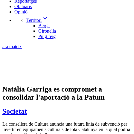
Reportatges
Obituaris
Opinió
expand_more
Territori
Berga
Gironella
Puig-reig
ara mateix
Natàlia Garriga es compromet a
consolidar l'aportació a la Patum
Societat
La consellera de Cultura anuncia una futura línia de subvenció per
invertir en equipaments culturals de tota Catalunya en la qual podria