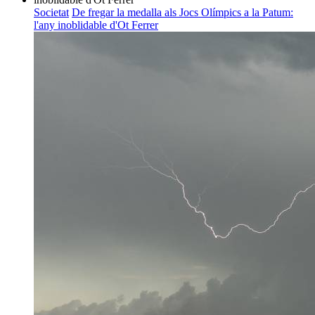
Societat
De fregar la medalla als Jocs Olímpics a la Patum:
l'any inoblidable d'Ot Ferrer