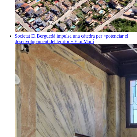
Societat
El Berguedà impulsa una càtedra per «potenciar el
desenvolupament del territori»
Eloi Martí