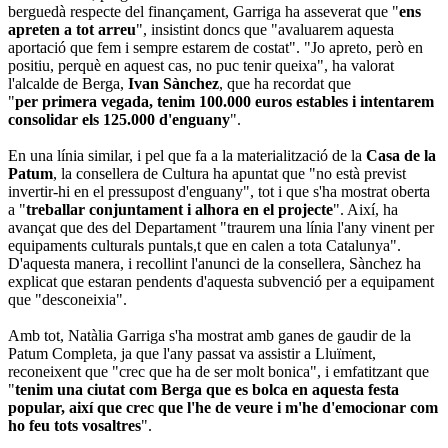
berguedà respecte del finançament, Garriga ha asseverat que "
ens
apreten a tot arreu
", insistint doncs que "avaluarem aquesta
aportació que fem i sempre estarem de costat". "Jo apreto, però en
positiu, perquè en aquest cas, no puc tenir queixa", ha valorat
l'alcalde de Berga,
Ivan Sànchez
, que ha recordat que
"
per primera vegada, tenim 100.000 euros estables i intentarem
consolidar els 125.000 d'enguany
".
En una línia similar, i pel que fa a la materialització de la
Casa de la
Patum
, la consellera de Cultura ha apuntat que "no està previst
invertir-hi en el pressupost d'enguany", tot i que s'ha mostrat oberta
a "
treballar conjuntament i alhora en el projecte
". Així, ha
avançat que des del Departament "traurem una línia l'any vinent per
equipaments culturals puntals,t que en calen a tota Catalunya".
D'aquesta manera, i recollint l'anunci de la consellera, Sànchez ha
explicat que estaran pendents d'aquesta subvenció per a equipament
que "desconeixia".
Amb tot, Natàlia Garriga s'ha mostrat amb ganes de gaudir de la
Patum Completa, ja que l'any passat va assistir a Lluïment,
reconeixent que "crec que ha de ser molt bonica", i emfatitzant que
"
tenim una ciutat com Berga que es bolca en aquesta festa
popular, així que crec que l'he de veure i m'he d'emocionar com
ho feu tots vosaltres
".