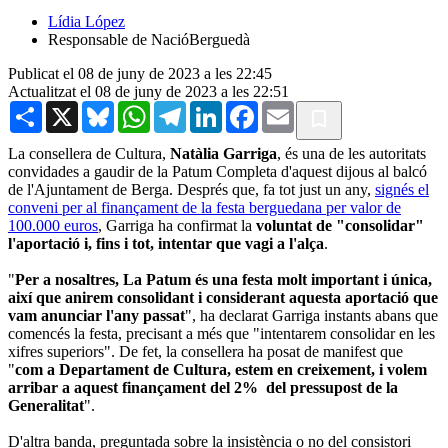
Lídia López
Responsable de NacióBerguedà
Publicat el 08 de juny de 2023 a les 22:45
Actualitzat el 08 de juny de 2023 a les 22:51
Share
X
Bluesky
WhatsApp
Telegram
LinkedIn
Facebook
Email
La consellera de Cultura,
Natàlia Garriga
, és una de les autoritats
convidades a gaudir de la Patum Completa d'aquest dijous al balcó
de l'Ajuntament de Berga. Després que, fa tot just un any,
signés el
conveni per al finançament de la festa berguedana per valor de
100.000 euros
, Garriga ha confirmat la
voluntat de "consolidar"
l'aportació i, fins i tot, intentar que vagi a l'alça
.
"
Per a nosaltres, La Patum és una festa molt important i única,
així que anirem consolidant i considerant aquesta aportació que
vam anunciar l'any passat
", ha declarat Garriga instants abans que
comencés la festa, precisant a més que "intentarem consolidar en les
xifres superiors". De fet, la consellera ha posat de manifest que
"
com a Departament de Cultura, estem en creixement, i volem
arribar a aquest finançament del 2% del pressupost de la
Generalitat
".
D'altra banda, preguntada sobre la insistència o no del consistori