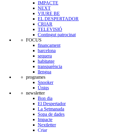
IMPACTE
NEXT
VIURE BE
EL DESPERTADOR
CRIAR
TELEVISIÓ
Contingut patrocinat
FOCUS
finançament
barcelona
sequera
habitatge
transparència
llengua
programes
Snooker
Úniqs
newsletter
Bon dia
El Despertador
La Setmanada
Sopa de dades
Impacte
Nextletter
Criar