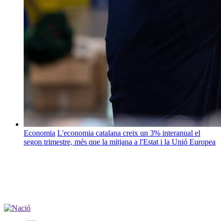
Economia
L'economia catalana creix un 3% interanual el
segon trimestre, més que la mitjana a l'Estat i la Unió Europea