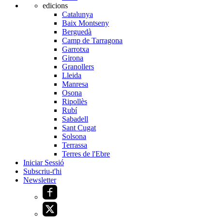
edicions
Catalunya
Baix Montseny
Berguedà
Camp de Tarragona
Garrotxa
Girona
Granollers
Lleida
Manresa
Osona
Ripollès
Rubí
Sabadell
Sant Cugat
Solsona
Terrassa
Terres de l'Ebre
Iniciar Sessió
Subscriu-t'hi
Newsletter