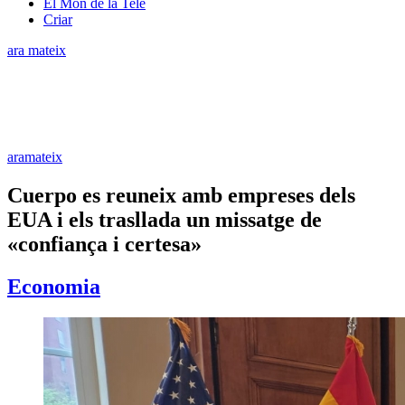
El Món de la Tele
Criar
ara mateix
aramateix
Cuerpo es reuneix amb empreses dels
EUA i els trasllada un missatge de
«confiança i certesa»
Economia