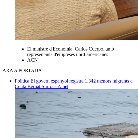
El ministre d'Economia, Carlos Cuerpo, amb
representants d'empreses nord-americanes -
ACN
ARA A PORTADA
Política
El govern espanyol registra 1.342 menors migrants a
Ceuta
Bernat Surroca Albet