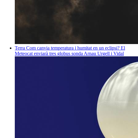
Terra
Com canvia temperatura i humitat en un eclipsi? El
Meteocat enviarà tres globus sonda
Arnau Urgell i Vidal