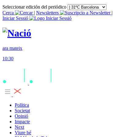
Seleccionar edición del periódico
Cerca
|
Newsletters
|
Iniciar Sessió
ara mateix
10:30
Política
Societat
Opinió
Impacte
Next
Viure bé