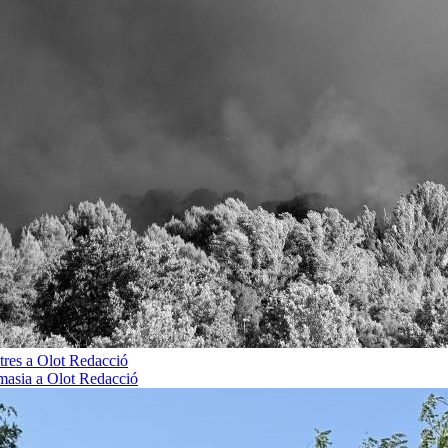
tres a Olot
Redacció
 masia a Olot
Redacció