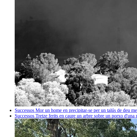
Successos
Mor un home en precipitar-se per un talús de deu me
Successos
Tretze ferits en caure un arbre sobre un porxo d'una