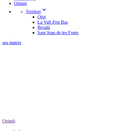
Opinió
expand_more
Territori
Olot
La Vall d'en Bas
Besalú
Sant Joan de les Fonts
ara mateix
Opinió