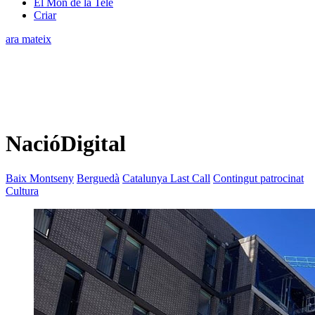
El Món de la Tele
Criar
ara mateix
NacióDigital
Baix Montseny
Berguedà
Catalunya Last Call
Contingut patrocinat
Cultura