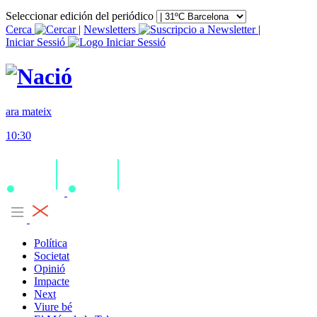
Seleccionar edición del periódico
Cerca
|
Newsletters
|
Iniciar Sessió
ara mateix
10:30
Política
Societat
Opinió
Impacte
Next
Viure bé