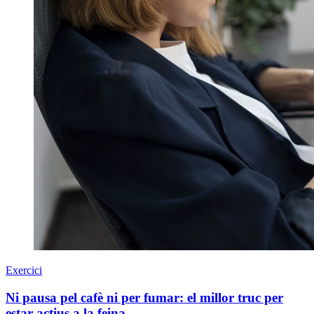
Exercici
Ni pausa pel cafè ni per fumar: el millor truc per
estar actius a la feina