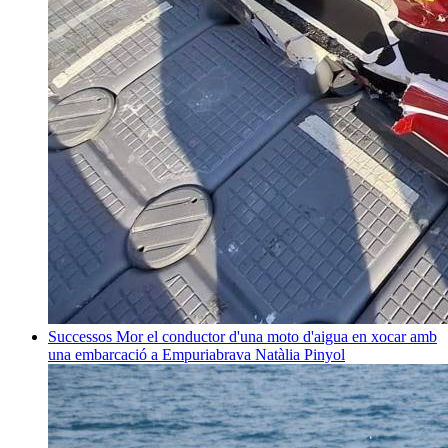
Successos
Mor el conductor d'una moto d'aigua en xocar amb
una embarcació a Empuriabrava
Natàlia Pinyol