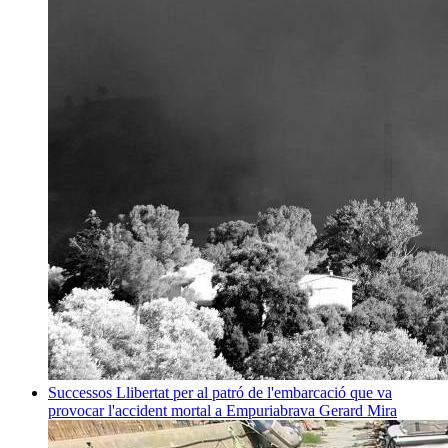
Successos
Llibertat per al patró de l'embarcació que va
provocar l'accident mortal a Empuriabrava
Gerard Mira