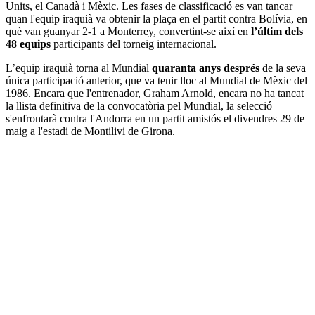
Units, el Canadà i Mèxic. Les fases de classificació es van tancar
quan l'equip iraquià va obtenir la plaça en el partit contra Bolívia, en
què van guanyar 2-1 a Monterrey, convertint-se així en
l’últim dels
48 equips
participants del torneig internacional.
L’equip iraquià torna al Mundial
quaranta anys després
de la seva
única participació anterior, que va tenir lloc al Mundial de Mèxic del
1986. Encara que l'entrenador, Graham Arnold, encara no ha tancat
la llista definitiva de la convocatòria pel Mundial, la selecció
s'enfrontarà contra l'Andorra en un partit amistós el divendres 29 de
maig a l'estadi de Montilivi de Girona.