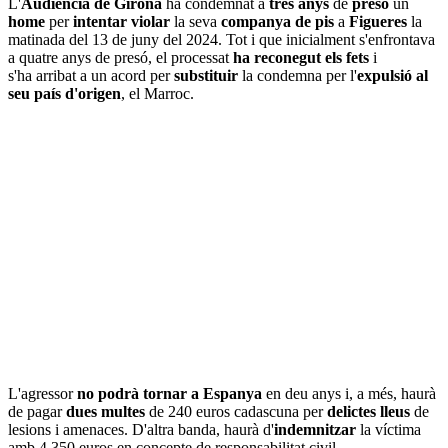
L'
Audiència de Girona
ha condemnat a
tres anys
de
presó
un
home
per
intentar violar
la seva
companya de pis
a
Figueres
la
matinada del 13 de juny del 2024. Tot i que inicialment s'enfrontava
a quatre anys de presó, el processat
ha reconegut els fets
i
s'ha arribat a un acord per
substituir
la condemna per l'
expulsió al
seu país d'origen
, el Marroc.
L'agressor
no podrà tornar a Espanya
en deu anys i, a més, haurà
de pagar
dues multes
de 240 euros cadascuna per
delictes lleus
de
lesions i amenaces. D'altra banda, haurà d'
indemnitzar
la víctima
amb 4.350 euros en concepte de responsabilitat civil.