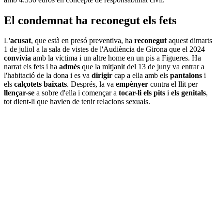
El condemnat ha reconegut els fets
L'
acusat
, que està en presó preventiva, ha
reconegut
aquest dimarts
1 de juliol a la sala de vistes de l'Audiència de Girona que el 2024
convivia
amb la víctima i un altre home en un pis a Figueres. Ha
narrat els fets i ha
admès
que la mitjanit del 13 de juny va entrar a
l'habitació de la dona i es va
dirigir
cap a ella amb els
pantalons
i
els
calçotets baixats
. Després, la va
empènyer
contra el llit per
llençar-se
a sobre d'ella i començar a
tocar-li els pits
i
els genitals
,
tot dient-li que havien de tenir relacions sexuals.