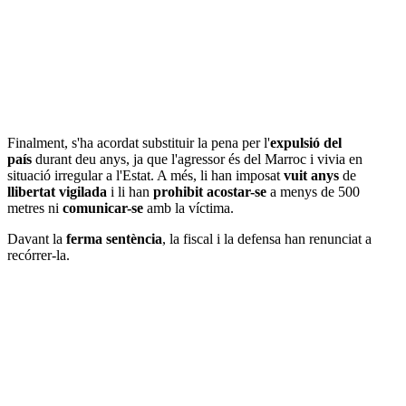
Finalment, s'ha acordat substituir la pena per l'
expulsió del
país
durant deu anys, ja que l'agressor és del Marroc i vivia en
situació irregular a l'Estat. A més, li han imposat
vuit anys
de
llibertat vigilada
i li han
prohibit acostar-se
a menys de 500
metres ni
comunicar-se
amb la víctima.
Davant la
ferma sentència
, la fiscal i la defensa han renunciat a
recórrer-la.