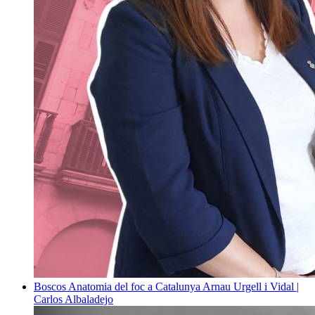
Boscos
Anatomia del foc a Catalunya
Arnau Urgell i Vidal |
Carlos Albaladejo