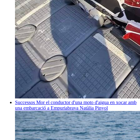
Successos
Mor el conductor d'una moto d'aigua en xocar amb
una embarcació a Empuriabrava
Natàlia Pinyol