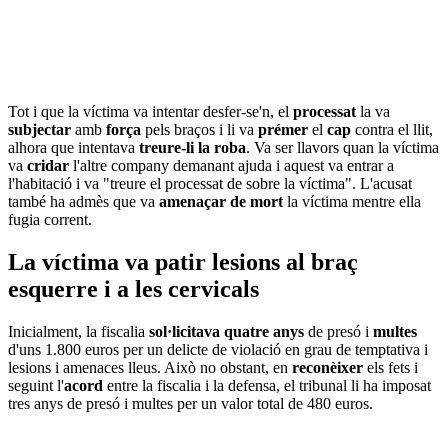
Tot i que la víctima va intentar desfer-se'n, el
processat
la va
subjectar
amb
força
pels braços i li va
prémer
el
cap
contra el llit,
alhora que intentava
treure-li la roba
. Va ser llavors quan la víctima
va
cridar
l'altre company demanant ajuda i aquest va entrar a
l'habitació i va "treure el processat de sobre la víctima". L'acusat
també ha admès que va
amenaçar de mort
la víctima mentre ella
fugia corrent.
La víctima va patir lesions al braç
esquerre i a les cervicals
Inicialment, la fiscalia
sol·licitava quatre anys
de presó i
multes
d'uns 1.800 euros per un delicte de violació en grau de temptativa i
lesions i amenaces lleus. Això no obstant, en
reconèixer
els fets i
seguint l'
acord
entre la fiscalia i la defensa, el tribunal li ha imposat
tres anys de presó i multes per un valor total de 480 euros.