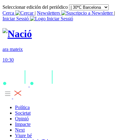
Seleccionar edición del periódico
Cerca
|
Newsletters
|
Iniciar Sessió
ara mateix
10:30
Política
Societat
Opinió
Impacte
Next
Viure bé