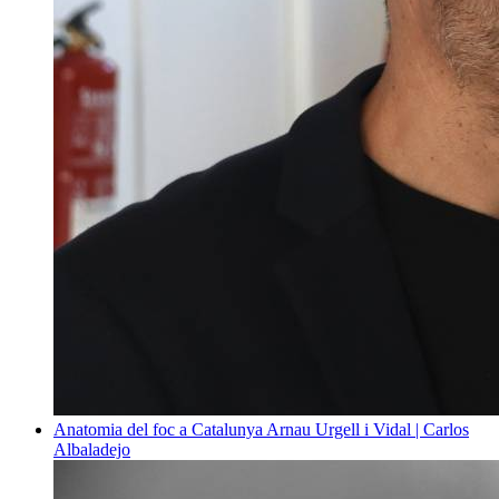
Anatomia del foc a Catalunya
Arnau Urgell i Vidal | Carlos
Albaladejo